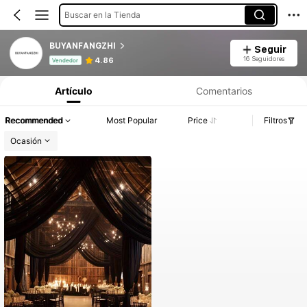
Buscar en la Tienda
BUYANFANGZHI
Seguir
Información del producto: Divulgación de precios, detalles de ventas y existencias.
16 Seguidores
4.86
Vendedor
Artículo
Comentarios
Recommended
Most Popular
Price
Filtros
Ocasión