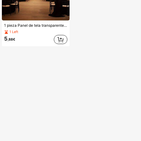
1 pieza Panel de tela transparente negra - 315/236x29,5 pulgadas, perfecto para decoraciones de boda y fiestas grandes, mezcla de poliéster multifuncional
1 Left
5
,88€