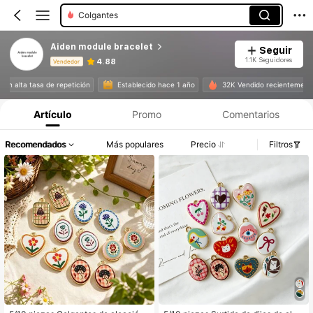
Colgantes
Aiden module bracelet
Seguir
1.1K Seguidores
4.88
Vendedor
Información del producto: Divulgación de precios, detalles de ventas y existencias.
es con alta tasa de repetición
Establecido hace 1 año
32K Vendido recienteme
Artículo
Promo
Comentarios
Recomendados
Más populares
Precio
Filtros