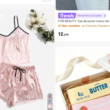
#atuendoscasuales
FOR BEAUTY Top de punto nuevo de 
er, estilo casual, chal suelto de color d
#1 Más vendidos
o bohemio, adecuado para playa y va
de resort
12
,37€