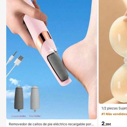
mpleaños, profesional, vuelta al colegio
1/2 piezas Sujet
a sin tirantes p
#1 Más vendido
e tirantes finos
ón, sujetador in
2
Removedor de callos de pie eléctrico recargable por
,28€