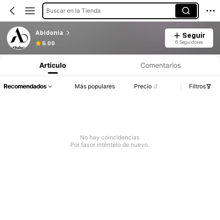
Buscar en la Tienda
Abidonia
Seguir
Información del producto: Divulgación de precios, detalles de ventas y existencias.
6 Seguidores
5.00
Artículo
Comentarios
Recomendados
Más populares
Precio
Filtros
No hay coincidencias
Por favor inténtelo de nuevo.