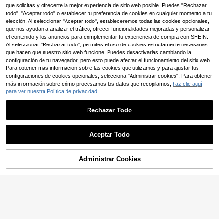
que solicitas y ofrecerte la mejor experiencia de sitio web posible. Puedes "Rechazar
Collar De Perro De Oro Con Estilo H
1 pieza Máscara de gato, disfraz di
3
3
ip Hop Incrustado Con Diamantes D
vertido para mascotas, cubierta faci
todo", "Aceptar todo" o establecer tu preferencia de cookies en cualquier momento a tu
,70€
-3%
3,85€
,50€
4
e Imitación, Collar De Gato, Collar D
al, material de tela, estilo de ropa pa
elección. Al seleccionar "Aceptar todo", estableceremos todas las cookies opcionales,
e Mascota De Diamantes De Imitaci
ra mascotas, patrón de cara de gat
Bolsas para mascotas
que nos ayudan a analizar el tráfico, ofrecer funcionalidades mejoradas y personalizar
Almacén UE
ón Completo Y Elegante
o, accesorio de cosplay para fotos,
23
el contenido y los anuncios para complementar tu experiencia de compra con SHEIN.
,11€
adecuado para fiesta de disfraces d
Al seleccionar "Rechazar todo", permites el uso de cookies estrictamente necesarias
e Halloween y disfraz de mascotas
que hacen que nuestro sitio web funcione. Puedes desactivarlas cambiando la
configuración de tu navegador, pero esto puede afectar el funcionamiento del sitio web.
Para obtener más información sobre las cookies que utilizamos y para ajustar tus
1 pieza Arnés mochila con forma de
configuraciones de cookies opcionales, selecciona "Administrar cookies". Para obtener
tortuga linda para mascotas, bolsa
6 Left
más información sobre cómo procesamos los datos que recopilamos,
haz clic aquí
de almacenamiento de aperitivos d
8
para ver nuestra Política de privacidad.
,18€
e felpa verde y gris, correa ajustabl
e para el pecho, adecuada para per
ros pequeños, perros medianos, ca
Rechazar Todo
chorros, gatos, bolsa de aperitivos
suave y cómoda para llevar, perfec
Mostrar artículos similares con stock
Ver todo
ta para caminar, viajar, fotografía al
Aceptar Todo
aire libre
Lo sentimos, este producto está agotado.
Administrar Cookies
AGOTADO
Bolsas para mascotas
Almacén UE
24
,54€
-1%
24,94€
1 pieza Cesta de almacenamiento s
5 piezas Clip lazo pelo de mascota
uave para suministros de mascotas,
7 Left
19 Left
cesta de almacenamiento miscelán
6
2
,77€
,88€
eo para el hogar. Viene con asas y p
egatinas de huellas de patas, adecu
ada para almacenar golosinas y jug
Mochila para mascotas tipo cápsul
uetes de mascotas, organizar el des