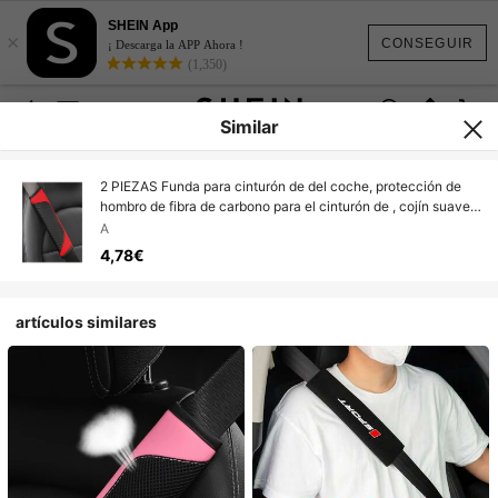
SHEIN App
×
CONSEGUIR
¡ Descarga la APP Ahora !
(1,350)
Similar
2 PIEZAS Funda para cinturón de del coche, protección de
hombro de fibra de carbono para el cinturón de , cojín suave
para el cinturón de del coche para proteger el cuello y los
A
hombros, accesorios para el automóvil Almohadilla para el
4,78€
cinturón de para coche y camión (Rojo)
artículos similares