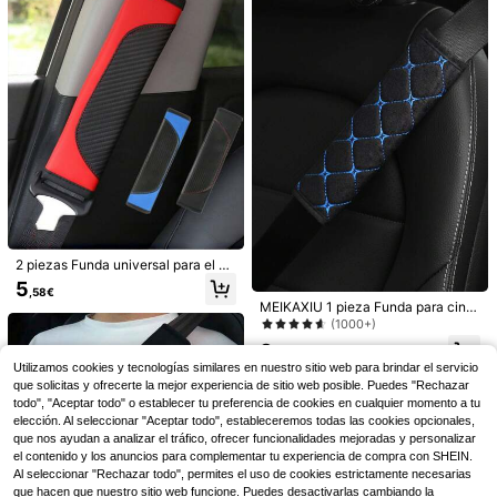
oda, producto automotriz para muje
Volvo
o de cuadros, almohadilla cómoda p
4
res, accesorios para automóvil
ara el hombro del cinturón de , univ
,28€
ersal para coche, camión, SUV, uso
en las 4 estaciones para hombres y
mujeres, accesorios para el coche
2 piezas Funda universal para el ci
nturón de del automóvil, cubierta pr
5
,58€
otectora de PU para el hombro del
MEIKAXIU 1 pieza Funda para cintu
cinturón de , protector de fibra de c
rón de de coche de poliéster transp
(1000+)
arbono, accesorios y decoración in
irable, accesorios para coche
terior del automóvil
Set de 2 piezas, 1 pieza Funda para
3
,88€
cinturón de del coche, almohadilla s
4
Utilizamos cookies y tecnologías similares en nuestro sitio web para brindar el servicio
,61€
uave y cómoda de fibra de carbono
que solicitas y ofrecerte la mejor experiencia de sitio web posible. Puedes "Rechazar
MEIKAXIU 1 pieza/2 piezas Nuevo
para aliviar la presión en el cuello y
accesorio decorativo para el cintur
todo", "Aceptar todo" o establecer tu preferencia de cookies en cualquier momento a tu
5
los hombros, adecuada para acces
,08€
ón de del automóvil con fibra de car
elección. Al seleccionar "Aceptar todo", estableceremos todas las cookies opcionales,
orios de cinturón de de coche/cami
bono roja SPORT, para el interior de
ón
que nos ayudan a analizar el tráfico, ofrecer funcionalidades mejoradas y personalizar
l auto
el contenido y los anuncios para complementar tu experiencia de compra con SHEIN.
Al seleccionar "Rechazar todo", permites el uso de cookies estrictamente necesarias
que hacen que nuestro sitio web funcione. Puedes desactivarlas cambiando la