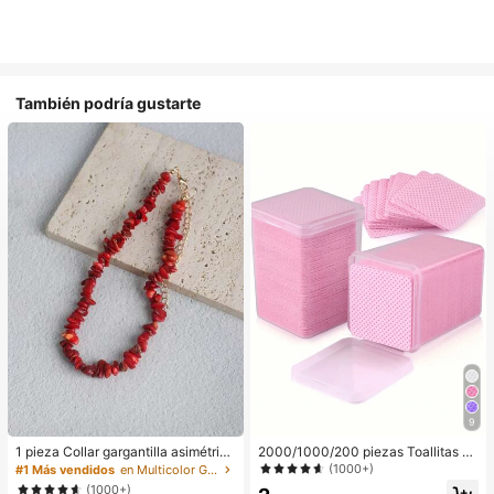
También podría gustarte
9
1 pieza Collar gargantilla asimétrico
2000/1000/200 piezas Toallitas de
ajustable de estilo bohemio en colo
limpieza de uñas - Almohadillas pro
(1000+)
#1 Más vendidos
en Multicolor Gargantillas para mujer
r rojo natural, joyería de uso diario Y
fesionales sin pelusa para quitar es
(1000+)