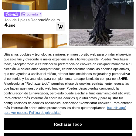
Joivida
1 pieza Vitrina de acrílico transpare
nte, Caja de almacenamiento de mo
Joivida 1 pieza Decoración de rosa
23 Left
4
delo de coche a escala 1:8 multicap
de píxeles, adornos de flores 3D úni
7
,66€
,14€
a, Estantería de exhibición de coch
cos impresos, productos de flores d
e de carreras transparente con múlt
e plástico, adecuados para mesas
iples compartimentos para el hogar,
de noche, superficies de mesas, de
la sala de estar, la oficina, decoraci
coraciones de escritorio de oficina,
ón, mejor regalo de estilo clásico
decoraciones de muebles, muy ade
1 pieza Letra del alfabeto tallada co
cuados para Navidad, Halloween,
1 pieza Estatua de bruja fantasma, f
n flores de 4.9 pulgadas de madera
#2 Más vendidos
en Artesanías Decorativas
Pascua, Día de San Valentín, regalo
5
igura de bruja de resina de 7.87 pul
Utilizamos cookies y tecnologías similares en nuestro sitio web para brindar el servicio
,86€
rústica - Decoración única de habit
s de cumpleaños, regalos únicos, la
gadas para Halloween, decoración
(1000+)
que solicitas y ofrecerte la mejor experiencia de sitio web posible. Puedes "Rechazar
ación, arte de pared, decoración de
mejor opción ideal para regalar
gótica para el hogar, adecuada par
3
todo", "Aceptar todo" o establecer tu preferencia de cookies en cualquier momento a tu
boda, estilo país francés para el hog
,74€
-1%
3,78€
a decoración de Halloween, sombr
elección. Al seleccionar "Aceptar todo", estableceremos todas las cookies opcionales,
ar
ero negro y túnica fluida para exhib
que nos ayudan a analizar el tráfico, ofrecer funcionalidades mejoradas y personalizar
ición de escritorio, adorno decorati
el contenido y los anuncios para complementar tu experiencia de compra con SHEIN.
vo para el hogar o jardín, decoració
Al seleccionar "Rechazar todo", permites el uso de cookies estrictamente necesarias
n interior y exterior, sin necesidad d
e electricidad
que hacen que nuestro sitio web funcione. Puedes desactivarlas cambiando la
configuración de tu navegador, pero esto puede afectar el funcionamiento del sitio web.
Ahorro de 0,05€
Para obtener más información sobre las cookies que utilizamos y para ajustar tus
3 piezas de libros decorativos exqu
configuraciones de cookies opcionales, selecciona "Administrar cookies". Para obtener
isitos de imitación, adornos de escri
13 Left
más información sobre cómo procesamos los datos que recopilamos,
haz clic aquí
torio apilables, decoración de ambi
7
para ver nuestra Política de privacidad.
,97€
8,02€
ente de moda, accesorios decorati
vos para el hogar, props de decorac
ión navideña
Rechazar Todo
1 pieza Figura de perro de globo bla
4
nco, decoración moderna coleccion
Mostrar artículos similares con stock en '
1 pieza
'
Ver todo
1 pieza Soporte para gafas de gato
,64€