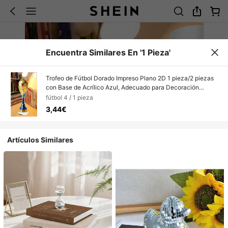
Encuentra Similares En '1 Pieza'
Trofeo de Fútbol Dorado Impreso Plano 2D 1 pieza/2 piezas
con Base de Acrílico Azul, Adecuado para Decoración
Interior/Exterior, Perfecto para Fans de Deportes, Día del
fútbol 4 / 1 pieza
Padre y Celebración de Victoria, Regalo Duradero para
3,44€
Entusiastas del Fútbol, Accesorios de Fútbol, Decoración
Interior, Artesanía Exquisita, Decoración, Regalo Perfecto
para la Copa del Mundo, Regalo para el Novio
Artículos Similares