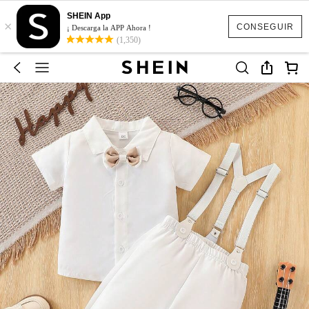
SHEIN App
×
CONSEGUIR
¡ Descarga la APP Ahora !
(1,350)