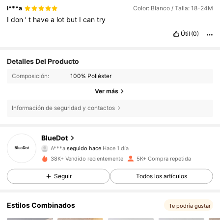
l***a
Color: Blanco / Talla: 18-24M
I
don
’
t
have
a
lot
but
I
can
try
Útil
(0)
Detalles Del Producto
Composición:
100% Poliéster
Ver más
Información de seguridad y contactos
1.9K Seguidores
4,89
BlueDot
A***a
seguido hace
Hace 1 día
p***7
está navegando
1.9K Seguidores
4,89
38K+ Vendido recientemente
5K+ Compra repetida
Seguir
Todos los artículos
1.9K Seguidores
4,89
Estilos Combinados
Te podría gustar