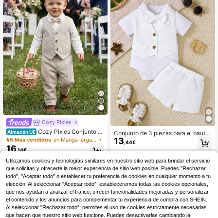
males, bodas, bautizos, celebracion
es y fiestas de cumpleaños.
Cozy Pixies
Cozy Pixies Conjunto d
Almacén UE
Conjunto de 3 piezas para el bautiz
e 3 piezas para bebé niño, estilo ca
13
o de niño bebé AfterClass: Pelele d
#5 Más vendidos
en Manga larga Trajes de bebé niño
,44€
ballero lindo de otoño, chaleco de c
e parche de cuello de manga corta
16
,14€
olor liso, camisa de manga larga y p
+ Pantalones cortos + Pajarita, Traj
antalones, adecuado para fiesta de
e adorable para el bautizo
Utilizamos cookies y tecnologías similares en nuestro sitio web para brindar el servicio
cumpleaños, fiesta de noche, actua
que solicitas y ofrecerte la mejor experiencia de sitio web posible. Puedes "Rechazar
ción, boda, primer cumpleaños, bau
todo", "Aceptar todo" o establecer tu preferencia de cookies en cualquier momento a tu
tizo y celebración
elección. Al seleccionar "Aceptar todo", estableceremos todas las cookies opcionales,
que nos ayudan a analizar el tráfico, ofrecer funcionalidades mejoradas y personalizar
el contenido y los anuncios para complementar tu experiencia de compra con SHEIN.
Al seleccionar "Rechazar todo", permites el uso de cookies estrictamente necesarias
que hacen que nuestro sitio web funcione. Puedes desactivarlas cambiando la