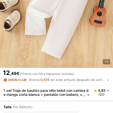
1/5
12
,49€
Precio con IVA e impuestos incluidos
Ahorra
0,62€
en este artículo después de unirte.
1 set Traje de bautizo para niño bebé con camisa d
4,85
e manga corta blanca + pantalón con babero, c
(20)
onjunto de caballero
Talla
Por Defecto