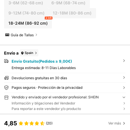
3-6M
(62-68 cm)
6-9M
(68-74 cm)
9-12M
(74-80 cm)
12-18M
(80-86 cm)
4 left
18-24M
(86-92 cm)
Guía de Tallas
Envío a
Spain
Envío Gratuito(Pedidos ≥ 9,00€)
Entrega estimada:
8-11 Días Laborables
Devoluciones gratuitas en 30 días
Pagos seguros · Protección de la privacidad
Vendido y enviado por el vendedor profesional: SHEIN
Información y bligaciones del Vendedor
Para reportar a este vendedor y/o producto
4,85
(20)
Ver más