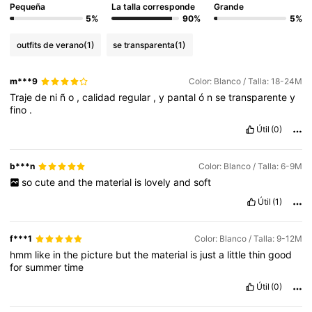
Pequeña
La talla corresponde
Grande
5%
90%
5%
outfits de verano
(1)
se transparenta
(1)
m***9
Color: Blanco / Talla: 18-24M
Traje
de
ni
ñ
o
,
calidad
regular
,
y
pantal
ó
n
se
transparente
y
fino
.
Útil
(0)
b***n
Color: Blanco / Talla: 6-9M
so
cute
and
the
material
is
lovely
and
soft
Útil
(1)
f***1
Color: Blanco / Talla: 9-12M
hmm
like
in
the
picture
but
the
material
is
just
a
little
thin
good
for
summer
time
Útil
(0)