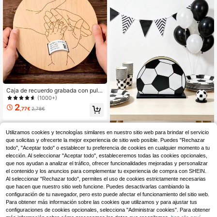
miento de bebé, cartel de regalo de
baby shower y habitación de bebé,
estas tarjetas de props fotográficos
son perfectas para anunciar el emb
arazo o dar la bienvenida al bebé, h
ito del bebé, marcador de recién na
cido de madera, adecuado para nue
vos padres y baby showers, regalo
para madres embarazadas, regalo d
e bienvenida, letrero de bienvenida
de recién nacido
Caja de recuerdo grabada con puls
era de hospital para recién nacido, r
(1000+)
egalo personalizado para bebé, fibr
2
,77€
2,78€
a de madera cortada con láser, puls
era conmemorativa del embarazo p
ara el Día de la Madre y el Día del P
adre
Utilizamos cookies y tecnologías similares en nuestro sitio web para brindar el servicio
que solicitas y ofrecerte la mejor experiencia de sitio web posible. Puedes "Rechazar
1 pieza Soporte de madera par
NEW
3
a pañuelos con diseño de fútbol par
todo", "Aceptar todo" o establecer tu preferencia de cookies en cualquier momento a tu
,71€
a decoración de habitación de beb
elección. Al seleccionar "Aceptar todo", estableceremos todas las cookies opcionales,
é, organizador de guardería, dormit
que nos ayudan a analizar el tráfico, ofrecer funcionalidades mejoradas y personalizar
orio infantil, soporte para servilletas
el contenido y los anuncios para complementar tu experiencia de compra con SHEIN.
de papel con patrón de fútbol, regal
Al seleccionar "Rechazar todo", permites el uso de cookies estrictamente necesarias
o de recuerdo de crecimiento
que hacen que nuestro sitio web funcione. Puedes desactivarlas cambiando la
configuración de tu navegador, pero esto puede afectar el funcionamiento del sitio web.
Para obtener más información sobre las cookies que utilizamos y para ajustar tus
configuraciones de cookies opcionales, selecciona "Administrar cookies". Para obtener