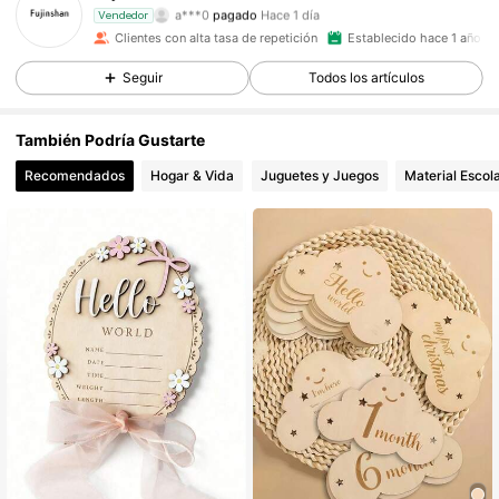
a***0
pagado
Hace 1 día
Vendedor
N***5
seguido hace
Hace 1 día
Clientes con alta tasa de repetición
Establecido hace 1 año
517 Seguidores
4,93
Seguir
Todos los artículos
517 Seguidores
4,93
También Podría Gustarte
Recomendados
Hogar & Vida
Juguetes y Juegos
Material Escola
517 Seguidores
4,93
517 Seguidores
4,93
517 Seguidores
4,93
517 Seguidores
4,93