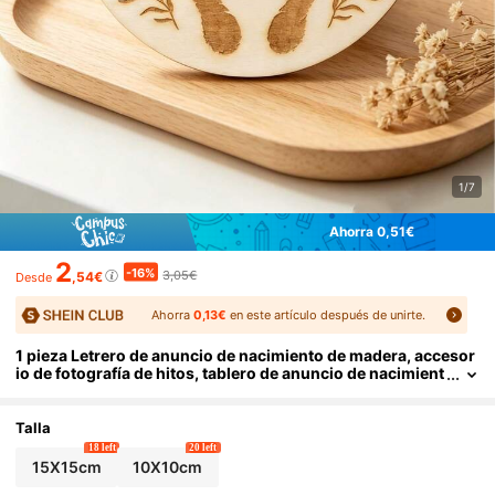
1/7
Ahorra 0,51€
2
-16%
3,05€
,54€
Desde
Ahorra
0,13€
en este artículo después de unirte.
1 pieza Letrero de anuncio de nacimiento de madera, accesor
io de fotografía de hitos, tablero de anuncio de nacimient
o del bebé, letrero de recién nacido de madera
Talla
18 left
20 left
15X15cm
10X10cm