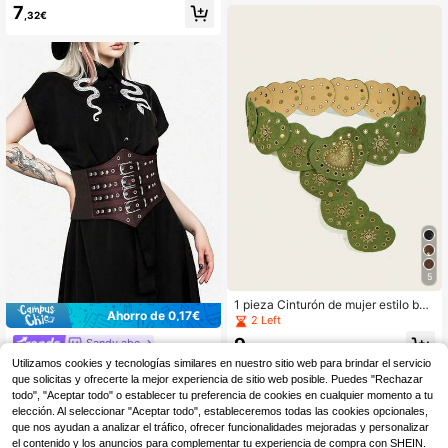
ntage marrón para mujer, con hebill
7
a plateada y lazo, versátil banda de
,32€
corativa para vestidos, trajes, ir al tr
abajo y talla grande
5
1 pieza Cinturón de mujer estilo boh
Ahorro de 0,17€
o vintage con corazón verde, cintur
2 Left
ón patchwork con corazón Y2K, cin
9
Sandy abc
turón con remaches, cinturón estilo
,02€
occidental, cinturón verde, cinturon
1 pieza Cinturón ancho ajustable y
Utilizamos cookies y tecnologías similares en nuestro sitio web para brindar el servicio
es de vaquera para mujer, accesori
sexy de estilo callejero para mujer,
8 Left
que solicitas y ofrecerte la mejor experiencia de sitio web posible. Puedes "Rechazar
os Y2K, combina con vestido, jeans,
de color café con hebilla de metal,
todo", "Aceptar todo" o establecer tu preferencia de cookies en cualquier momento a tu
6
ropa casual, adecuado para fiesta, r
adecuado para vestidos, suéteres y
,64€
-2%
6,81€
elección. Al seleccionar "Aceptar todo", estableceremos todas las cookies opcionales,
eunión, salida casual, calle, compra
atuendos casuales
que nos ayudan a analizar el tráfico, ofrecer funcionalidades mejoradas y personalizar
s, festival de música, campus, regal
o de vacaciones, verano, Día de la
el contenido y los anuncios para complementar tu experiencia de compra con SHEIN.