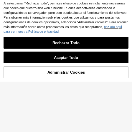
Madre, temporada de bodas
Al seleccionar "Rechazar todo", permites el uso de cookies estrictamente necesarias
que hacen que nuestro sitio web funcione. Puedes desactivarlas cambiando la
configuración de tu navegador, pero esto puede afectar el funcionamiento del sitio web.
Para obtener más información sobre las cookies que utilizamos y para ajustar tus
configuraciones de cookies opcionales, selecciona "Administrar cookies". Para obtener
más información sobre cómo procesamos los datos que recopilamos,
haz clic aquí
para ver nuestra Política de privacidad.
Rechazar Todo
Aceptar Todo
Lo sentimos, este producto está agotado.
Administrar Cookies
SIMILAR