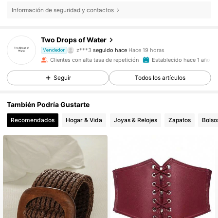
Información de seguridad y contactos
4.4K Seguidores
4,88
Two Drops of Water
z***3
seguido hace
Hace 19 horas
Vendedor
l***0
está navegando
Clientes con alta tasa de repetición
Establecido hace 1 año
4.4K Seguidores
4,88
Seguir
Todos los artículos
4.4K Seguidores
4,88
También Podría Gustarte
Recomendados
Hogar & Vida
Joyas & Relojes
Zapatos
Bolso
4.4K Seguidores
4,88
4.4K Seguidores
4,88
4.4K Seguidores
4,88