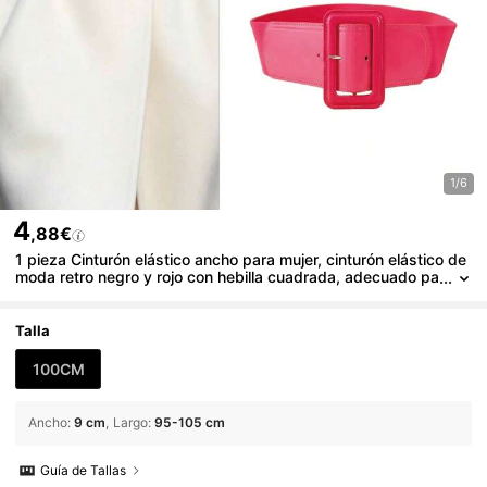
1/6
4
,88€
1 pieza Cinturón elástico ancho para mujer, cinturón elástico de
moda retro negro y rojo con hebilla cuadrada, adecuado pa
ra vestidos, suéteres, faldas, jeans, uso diario, fiestas retr
o, Navidad, Halloween, cenas, cumpleaños, Día de la Madre, N
avidad, Acción de Gracias, aniversarios
Talla
100CM
Ancho
:
9 cm
Largo
:
95-105 cm
Guía de Tallas