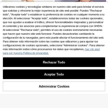
4
Utilizamos cookies y tecnologías similares en nuestro sitio web para brindar el servicio
que solicitas y ofrecerte la mejor experiencia de sitio web posible. Puedes "Rechazar
DonsGirl 1 pieza Leotardo de ballet
DonsGirl 1 pieza Leotardo de baile
para mujer, diseño de cuello alto y e
con cuello en V y mangas de encaj
todo", "Aceptar todo" o establecer tu preferencia de cookies en cualquier momento a tu
20
18
,49€
-19%
25,49€
,49€
spalda descubierta, detalle de emp
e para mujer, unitardo sexy con pat
elección. Al seleccionar "Aceptar todo", estableceremos todas las cookies opcionales,
alme de encaje, ropa de actuación
chwork de encaje, ajuste ceñido, n
que nos ayudan a analizar el tráfico, ofrecer funcionalidades mejoradas y personalizar
de danza para primavera y deporte
egro, para deportes de primavera y
el contenido y los anuncios para complementar tu experiencia de compra con SHEIN.
s de otoño
otoño
Al seleccionar "Rechazar todo", permites el uso de cookies estrictamente necesarias
que hacen que nuestro sitio web funcione. Puedes desactivarlas cambiando la
configuración de tu navegador, pero esto puede afectar el funcionamiento del sitio web.
Para obtener más información sobre las cookies que utilizamos y para ajustar tus
4
configuraciones de cookies opcionales, selecciona "Administrar cookies". Para obtener
DonsGirl 1 pieza Leotardo de ballet
más información sobre cómo procesamos los datos que recopilamos,
haz clic aquí
para mujer, tirantes ajustables, dise
17
DonsGirl 1 Pieza Leotardo de Ballet
para ver nuestra Política de privacidad.
,49€
-20%
21,99€
ño de cintura ceñida, adecuado par
con Aplique de Rosa 3D Aterciopel
23 Left
a danza y entrenamiento de gimna
ado para Mujer, Body con Tirantes
sia, primavera, deportes, otoño
13
Rechazar Todo
Ajustables de Espagueti para Actua
,19€
ciones de Danza & Uso Deportivo
Mostrar artículos similares con stock
Ver todo
Diario
Aceptar Todo
Lo sentimos, este producto está agotado.
Administrar Cookies
AGOTADO
7
DonsGirl 1 pieza Falda midi de balle
DonsGirl 1 pieza Leotardo de ballet
t elegante de gasa para mujer, cintu
sexy negro sin espalda con diseño
23
17
,99€
-21%
30,49€
,87€
ra elástica, corte A, falda de baile d
cruzado para mujer - Body con cop
eportiva para otoño
as integradas, disfraz de baile/actu