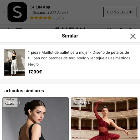
SHEIN App
×
CONSEGUIR
¡ Descarga la APP Ahora !
(1,350)
Similar
1 pieza Maillot de ballet para mujer - Diseño de pétalos de
tulipán con parches de terciopelo y lentejuelas asimétricos,
Disfraz de actuación de danza, Deporte de primavera
Negro
17,99€
artículos similares