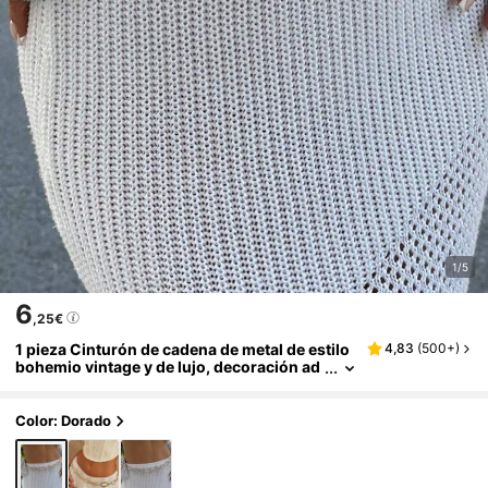
1/5
6
,25€
1 pieza Cinturón de cadena de metal de estilo
4,83
(
500+
)
bohemio vintage y de lujo, decoración ad
ecuada para mujeres en fiestas de playa, r
euniones y exhibición sexy, regalo para amig
os
Color: Dorado