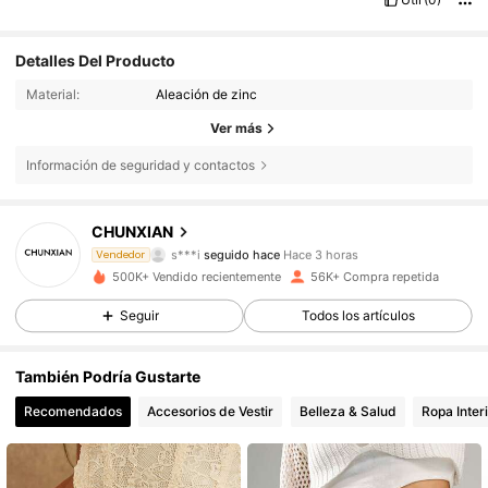
Detalles Del Producto
Material:
Aleación de zinc
Ver más
Información de seguridad y contactos
6.4K Seguidores
4,80
CHUNXIAN
s***i
seguido hace
Hace 3 horas
Vendedor
a***s
está navegando
500K+ Vendido recientemente
56K+ Compra repetida
6.4K Seguidores
4,80
Seguir
Todos los artículos
6.4K Seguidores
4,80
También Podría Gustarte
Recomendados
Accesorios de Vestir
Belleza & Salud
Ropa Inter
6.4K Seguidores
4,80