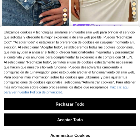
34
11
S.H.E Jewelry
1 pieza Cadena de cintura de metal
1 pieza Cadena de cintu
Utilizamos cookies y tecnologías similares en nuestro sitio web para brindar el servicio
Almacén UE
dorado con estilo bohemio, diseño g
ra de metal con diseño personaliza
#1 Más vendidos
en Oro Cadena de cintura para mujer
que solicitas y ofrecerte la mejor experiencia de sitio web posible. Puedes "Rechazar
6
,50€
eométrico hueco redondo y patchw
do vintage de moda, cadena desga
todo", "Aceptar todo" o establecer tu preferencia de cookies en cualquier momento a tu
7
ork, cadena corporal personalizada
stada con borla de mariposa, adecu
,20€
elección. Al seleccionar "Aceptar todo", estableceremos todas las cookies opcionales,
simple y sexy para mujer, accesorio
ada para que las mujeres la usen en
que nos ayudan a analizar el tráfico, ofrecer funcionalidades mejoradas y personalizar
de moda estilo punk para la cintura,
cualquier ocasión
el contenido y los anuncios para complementar tu experiencia de compra con SHEIN.
regalo para cualquier festividad, est
ilo festival
Al seleccionar "Rechazar todo", permites el uso de cookies estrictamente necesarias
que hacen que nuestro sitio web funcione. Puedes desactivarlas cambiando la
configuración de tu navegador, pero esto puede afectar el funcionamiento del sitio web.
Para obtener más información sobre las cookies que utilizamos y para ajustar tus
configuraciones de cookies opcionales, selecciona "Administrar cookies". Para obtener
más información sobre cómo procesamos los datos que recopilamos,
haz clic aquí
para ver nuestra Política de privacidad.
Rechazar Todo
Aceptar Todo
4
Ahorro de 0,07€
Administrar Cookies
AÑADIR A LA BOLSA
11