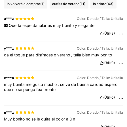
lo volveré a comprar
(1)
outfits de verano
(11)
lo adoro
(43)
a***z
Color: Dorado / Talla: Unitalla
Queda
espectacular
es
muy
bonito
y
elegante
Útil
(3)
y***z
Color: Dorado / Talla: Unitalla
da
el
toque
para
disfraces
o
verano
,
talla
bien
muy
bonito
Útil
(0)
e***o
Color: Dorado / Talla: Unitalla
muy
bonita
me
gusta
mucho
.
se
ve
de
buena
calidad
espero
que
no
se
ponga
fea
pronto
Útil
(0)
n***z
Color: Dorado / Talla: Unitalla
Muy
bonito
no
se
le
quita
el
color
a
ú
n
Útil
(0)