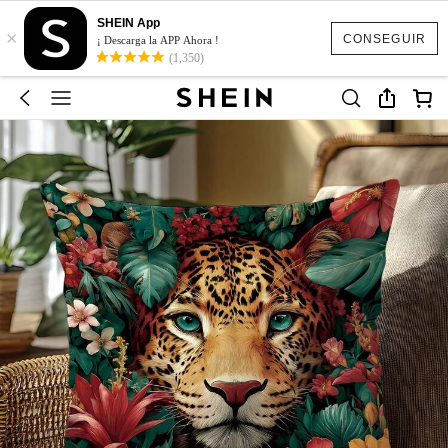
SHEIN App
×
CONSEGUIR
¡ Descarga la APP Ahora !
(1,350)