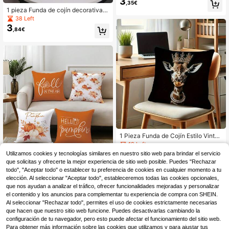
3
,35€
5*45CM/18*18 pulgadas, adecuada
1 pieza Funda de cojín decorativa c
para sofá minimalista moderno, dec
on estampado de pavo real, funda d
38 Left
oración de sala de estar, regalo
e cojín de tela moderna y suave co
3
,84€
n estampado para sofá, sala de esta
r, decoración del hogar (no incluye
el relleno del cojín)
1 Pieza Funda de Cojín Estilo Vintag
e Decorada con Corona de Jirafa, 1
19 Left
7.7*17.7 Pulgadas, Impresión de un
3
Utilizamos cookies y tecnologías similares en nuestro sitio web para brindar el servicio
,21€
Solo Lado, Perfecta para Sala de Es
que solicitas y ofrecerte la mejor experiencia de sitio web posible. Puedes "Rechazar
Juego de 4 fundas de cojín co
NEW
tar, Cama, Silla, Decoración del Hog
5
n estampado de planta y calabaza
todo", "Aceptar todo" o establecer tu preferencia de cookies en cualquier momento a tu
ar, Lavable a Máquina con Cremalle
,43€
en acuarela de otoño con texto, imp
elección. Al seleccionar "Aceptar todo", estableceremos todas las cookies opcionales,
ra (Sin Relleno)
resión de un solo lado, material de t
que nos ayudan a analizar el tráfico, ofrecer funcionalidades mejoradas y personalizar
erciopelo de piel de melocotón ami
el contenido y los anuncios para complementar tu experiencia de compra con SHEIN.
gable con la piel, fundas de almoha
Al seleccionar "Rechazar todo", permites el uso de cookies estrictamente necesarias
da de 45*45CM adecuadas para de
que hacen que nuestro sitio web funcione. Puedes desactivarlas cambiando la
coración interior, decoración de fies
configuración de tu navegador, pero esto puede afectar el funcionamiento del sitio web.
tas, regalo de funda de cojín decora
tiva
Para obtener más información sobre las cookies que utilizamos y para ajustar tus