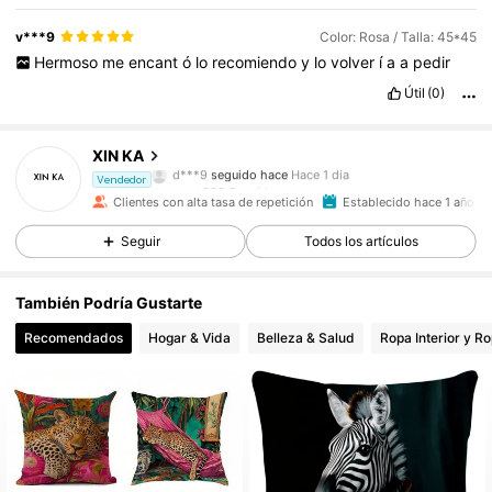
v***9
Color: Rosa / Talla: 45*45
Hermoso
me
encant
ó
lo
recomiendo
y
lo
volver
í
a
a
pedir
Útil
(0)
820 Seguidores
4,91
XIN KA
d***9
seguido hace
Hace 1 día
820 Seguidores
4,91
Vendedor
Clientes con alta tasa de repetición
Establecido hace 1 año
820 Seguidores
4,91
Seguir
Todos los artículos
820 Seguidores
4,91
También Podría Gustarte
Recomendados
Hogar & Vida
Belleza & Salud
Ropa Interior y R
820 Seguidores
4,91
820 Seguidores
4,91
820 Seguidores
4,91