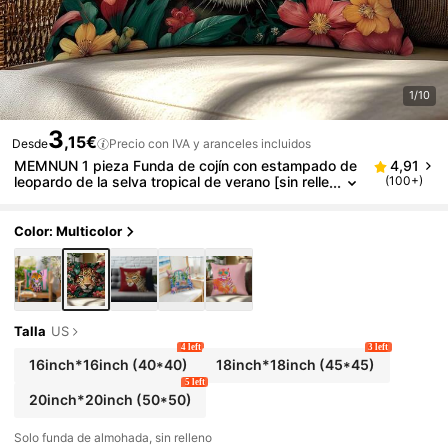
1/10
3
,15€
Desde
Precio con IVA y aranceles incluidos
MEMNUN 1 pieza Funda de cojín con estampado de
4,91
leopardo de la selva tropical de verano [sin relle
(100+)
no de cojín], 17.7*17.7in(45*45cm)/19.69*19.69i
n(50*50cm)/15.75*15.75in(40*40cm), [Impresión d
e un solo lado], Hecho de poliéster, Funda de cojín c
Color: Multicolor
on tema de selva salvaje y leopardo para sofá, cam
a, sala de estar, dormitorio, coche, oficina, decoraci
ón de hotel, regalo perfecto para familiares y amigo
s, adecuado para todas las estaciones
Talla
US
4 left
3 left
16inch*16inch
(40*40)
18inch*18inch
(45*45)
5 left
20inch*20inch
(50*50)
Solo funda de almohada, sin relleno