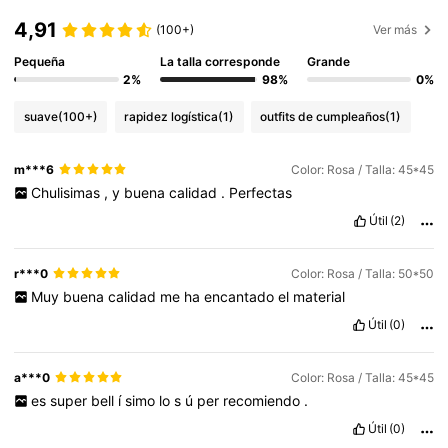
4,91
(100+)
Ver más
Pequeña
La talla corresponde
Grande
2%
98%
0%
suave
(100+)
rapidez logística
(1)
outfits de cumpleaños
(1)
m***6
Color: Rosa / Talla: 45*45
Chulisimas
,
y
buena
calidad
.
Perfectas
Útil
(2)
r***0
Color: Rosa / Talla: 50*50
Muy
buena
calidad
me
ha
encantado
el
material
Útil
(0)
a***0
Color: Rosa / Talla: 45*45
es
super
bell
í
simo
lo
s
ú
per
recomiendo
.
Útil
(0)