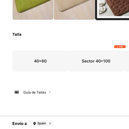
Talla
2 left
40*60
Sector 40*100
Guía de Tallas
Envío a
Spain