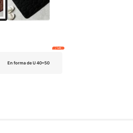
2 left
En forma de U 40*50