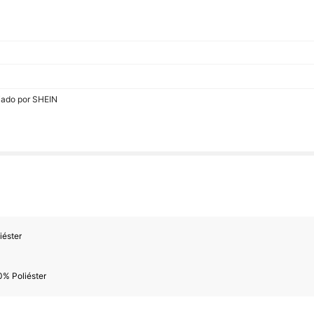
viado por SHEIN
iéster
0% Poliéster