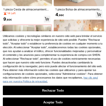
1 pieza Cesta de almacenamiento
1 pieza Bolsa de almacenamiento d
de peluche con forma de animal cu
e tela no tejida con ventana, patrón
Ahorro de 0,20€
14 Left
4
,98€
adrada - Organizador de habitació
de nube y corazón de dibujos anim
9
1 pieza Soporte de cámara de silico
n de bebé, Suministros para bebé,
ados, gran capacidad para ropa de
,60€
na de material deformable fijado en
Artículos esenciales para recién na
cama, ropa, plegable y portátil
6
,48€
-2%
6,68€
la cuna para monitor de bebé, base
cidos, Decoración de habitación, D
de bobina flexible giratoria 360° co
ecoración de habitación de niñas
n soporte para teléfono y montaje d
e cámara
Utilizamos cookies y tecnologías similares en nuestro sitio web para brindar el servicio
que solicitas y ofrecerte la mejor experiencia de sitio web posible. Puedes "Rechazar
1 pieza Caja de almacenamiento, C
ontenedor de almacenamiento, Con
todo", "Aceptar todo" o establecer tu preferencia de cookies en cualquier momento a tu
8
,14€
tenedor de almacenamiento de gra
elección. Al seleccionar "Aceptar todo", estableceremos todas las cookies opcionales,
n capacidad de fieltro, Diseño de es
que nos ayudan a analizar el tráfico, ofrecer funcionalidades mejoradas y personalizar
tampado de animales de dibujos ani
el contenido y los anuncios para complementar tu experiencia de compra con SHEIN.
mados, Herramienta de organizació
Al seleccionar "Rechazar todo", permites el uso de cookies estrictamente necesarias
n para la habitación del bebé, Alma
que hacen que nuestro sitio web funcione. Puedes desactivarlas cambiando la
cena fácilmente ropa de bebé, mant
configuración de tu navegador, pero esto puede afectar el funcionamiento del sitio web.
as, ropa de cama, artículos varios, S
e puede usar como caja de almace
Para obtener más información sobre las cookies que utilizamos y para ajustar tus
namiento del armario del bebé, Cest
configuraciones de cookies opcionales, selecciona "Administrar cookies". Para obtener
a organizadora de la sala de estar,
más información sobre cómo procesamos los datos que recopilamos,
haz clic aquí
Caja de almacenamiento del dormit
para ver nuestra Política de privacidad.
orio, Con tapa resistente, a prueba
de polvo, a prueba de humedad, res
istente al desgaste, resistente a la s
Estantería de almacenamiento de
Rechazar Todo
uciedad. También se puede usar co
muñecas con forma de coche lindo
21 Left
1 pieza Caja de almacenamiento c
Mostrar artículos similares con stock
mo caja de almacenamiento de jug
para niños, organizador de madera
Ver todo
on compartimentos, Cesta de ropa,
9
8
uetes para bebés, Cesta de almace
blanca de 2 niveles para la guarderí
,60€
,17€
Caja de almacenamiento plegable
Caja de almacenamiento a prueba
Aceptar Todo
namiento de libros, Caja de artículo
a, adecuado para juguetes de pelu
con estampado de animales de gra
Lo sentimos, este producto está agotado.
de polvo y humedad para toallitas h