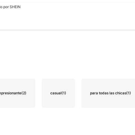
do por SHEIN
mpresionante
(2)
casual
(1)
para todas las chicas
(1)