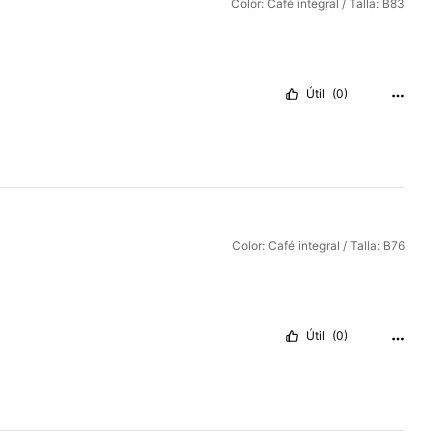
Color: Café integral / Talla: B83
Útil
(0)
Color: Café integral / Talla: B76
Útil
(0)