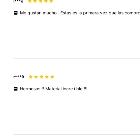
l***o
Me
gustan
mucho
.
Estas
es
la
primera
vez
que
las
compr
r***9
Hermosas
!!
Material
incre
í
ble
!!!