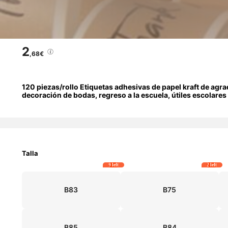
2
,68€
120 piezas/rollo Etiquetas adhesivas de papel kraft de agr
decoración de bodas, regreso a la escuela, útiles escolares
Talla
9 left
2 left
B83
B75
B85
B84