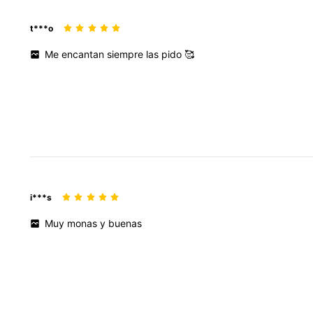
t***o
Me
encantan
siempre
las
pido
🥰
i***s
Muy
monas
y
buenas