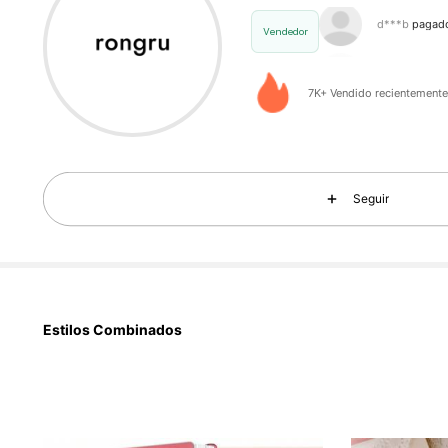
s***o
seguid
Vendedor
7K+ Vendido recientement
1.6K 
4,86
Seguir
1.6K 
Estilos Combinados
4,86