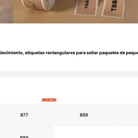
adecimiento, etiquetas rectangulares para sellar paquetes de pequ
23 left
B77
B88
B89