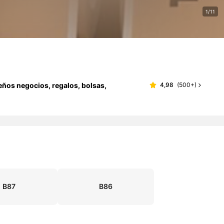
1/11
eños negocios, regalos, bolsas,
4,98
(
500+
)
B87
B86