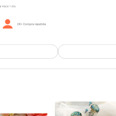
o hace
Hace 1 día
e
2K+ Compra repetida
Seguidores
Seguidores