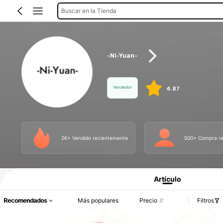
Buscar en la Tienda
-Ni-Yuan-
Vendedor
4.87
2K+ Vendido recientemente
500+ Compra re
Información del producto: Divulgación de precios, detalles de ventas y existenci
Artículo
Recomendados
Más populares
Precio
Filtros