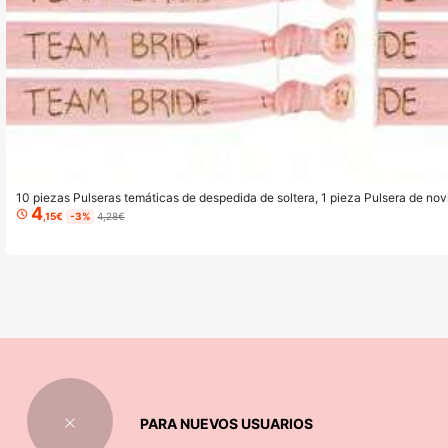
10 piezas Pulseras temáticas de despedida de soltera, 1 pieza Pulsera de nov
4
a rosa, Accesorios nupciales, Recuerdos de fiesta y boda para la novia
,15€
-3%
4,28€
PARA NUEVOS USUARIOS