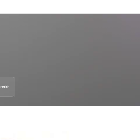
petida
as.