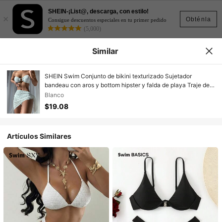
SHEIN-¡List@, descarga, con estilo!
×
Obténla
Consigue descuentos especiales en tu primer pedido
(5,000)
Similar
SHEIN Swim Conjunto de bikini texturizado Sujetador
bandeau con aros y bottom hipster y falda de playa Traje de
baño de 3 piezas
Blanco
$19.08
Artículos Similares