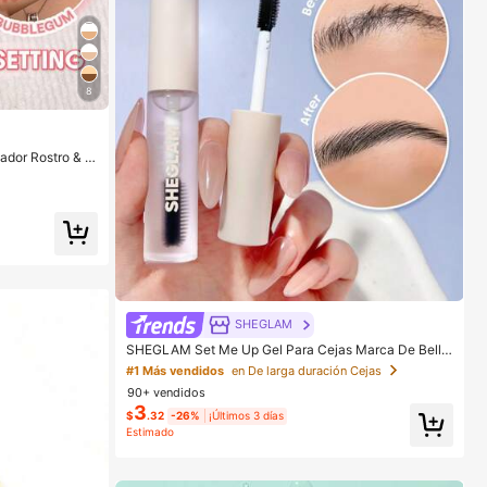
8
dor Rostro & O
CosméTica Maqu
SHEGLAM
SHEGLAM Set Me Up Gel Para Cejas Marca De Belle
za CosméTica Maquillaje Para Mujeres Y NiñAs
#1 Más vendidos
en De larga duración Cejas
90+ vendidos
3
$
.32
-26%
¡Últimos 3 días
Estimado