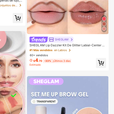
erlas de lujo, n
ante para mujere
en Aleación De Zinc Conjuntos de Aretes para Mujer
SHEGLAM
SHEGLAM Lip Dazzler Kit De Glitter Labial-Center St
age Lip Combo Marca De Belleza CosméTica Maquill
#1 Más vendidos
en Labios
aje Para Mujeres Y NiñAs
60+ vendidos
4
$
.70
-33%
¡Últimos 3 días
Estimado