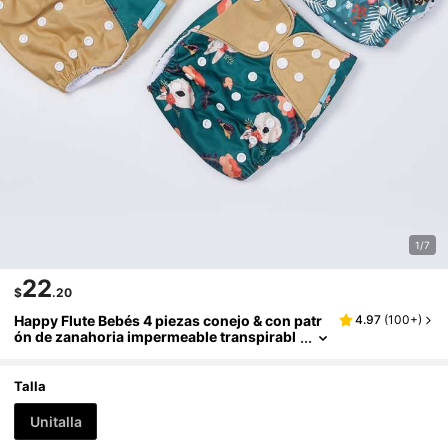
1/7
22
$
.20
Happy Flute Bebés 4 piezas conejo & con patr
4.97
(
100+
)
ón de zanahoria impermeable transpirabl
e paño pañales para
Talla
Unitalla