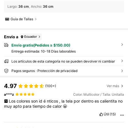
Largo
:
36 cm
Ancho
:
36 cm
Guía de Tallas
Envío a
Ecuador
Envío gratis(Pedidos ≥ $150.00)
Entrega estimada:
10-18 Días laborables
Los artículos de esta categoría no se pueden devolver ni cambiar
Pagos seguros · Protección de privacidad
4.97
(100+)
Ver más
a***z
Color: Multicolor / Talla: Unitalla
Los
colores
son
id
é
nticos
,
la
tela
por
dentro
es
calientita
no
muy
apto
para
tiempo
de
calor
😬
Útil
(15)