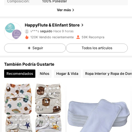
Composición:
100% Poliéster
15K Seguidores
4.93
Ver más
15K Seguidores
4.93
HappyFlute & Elinfant Store
v***s
seguido
Hace 9 horas
15K Seguidores
4.93
120K Vendido recientemente
59K Recompra
Seguir
Todos los artículos
15K Seguidores
4.93
También Podría Gustarte
15K Seguidores
4.93
Recomendados
Niños
Hogar & Vida
Ropa Interior y Ropa de Dor
15K Seguidores
4.93
15K Seguidores
4.93
15K Seguidores
4.93
15K Seguidores
4.93