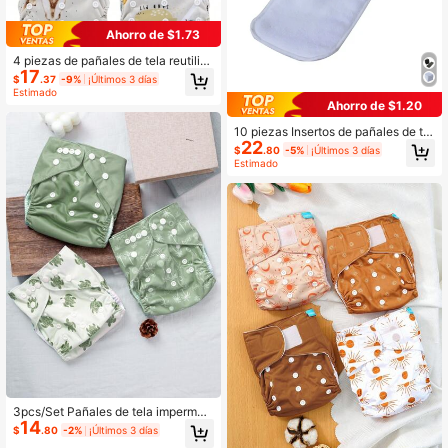
15K Seguidores
4.93
Ahorro de $1.73
4 piezas de pañales de tela reutiliz
17
ables para bebé con estampado de
$
.37
-9%
¡Últimos 3 días
dibujos animados de estilo bohemi
Estimado
o, impermeables, adecuados para b
Ahorro de $1.20
aby shower, decoración del hogar y
regalos
10 piezas Insertos de pañales de tel
22
a para bebés, regalos de decoració
$
.80
-5%
¡Últimos 3 días
n para baby shower y familia
Estimado
3pcs/Set Pañales de tela impermea
14
bles para bebé
$
.80
-2%
¡Últimos 3 días