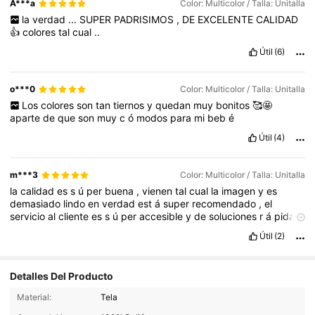
A***a
Color: Multicolor / Talla: Unitalla
la
verdad
...
SUPER
PADRISIMOS
,
DE
EXCELENTE
CALIDAD
👍
colores
tal
cual
..
Útil
(6)
o***0
Color: Multicolor / Talla: Unitalla
Los
colores
son
tan
tiernos
y
quedan
muy
bonitos
🥰🤩
aparte
de
que
son
muy
c
ó
modos
para
mi
beb
é
Útil
(4)
m***3
Color: Multicolor / Talla: Unitalla
la
calidad
es
s
ú
per
buena
,
vienen
tal
cual
la
imagen
y
es
demasiado
lindo
en
verdad
est
á
super
recomendado
,
el
servicio
al
cliente
es
s
ú
per
accesible
y
de
soluciones
r
á
pidas
adem
á
s
de
tener
una
variedad
de
prendas
Útil
(2)
impresionantemente
Detalles Del Producto
15K Seguidores
4.93
Material:
Tela