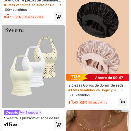
Juego de 14 piezas de pendientes
de perlas de lujo, nuevo diseño mini
#1 Más vendidos
en Aleación De Zinc Conjuntos de Aretes para Mujer
malista único y elegante para mujer
100+ vendidos
es, regalo para ella
5
$
.15
-8%
¡Últimos 2 días
Ahorro de $0.47
2 piezas Gorros de dormir de seda y
satén de lujo, unicolor, gorros elásti
#1 Más vendidos
en Hogar y vida
cos de protección del cabello, liger
50+ vendidos
os y cómodos para usar toda la noc
1
he, cuidado del cabello, ducha, ajus
$
.43
-25%
Últimas 4 hrs
te suave al cuero cabelludo, para el
la
Sweetra
Sweetra 3 piezas/Set Tops de tiran
tes halter para mujer, estilo francés
15
$
.68
de verano, lunares & blanco, amarill
o pálido, espalda descubierta, cintu