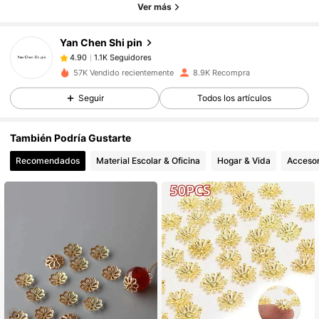
Ver más
1.1K Seguidores
4.90
1.1K Seguidores
4.90
Yan Chen Shi pin
1.1K Seguidores
4.90
57K Vendido recientemente
8.9K Recompra
1.1K Seguidores
4.90
Seguir
Todos los artículos
1.1K Seguidores
4.90
1.1K Seguidores
4.90
También Podría Gustarte
1.1K Seguidores
4.90
Recomendados
Material Escolar & Oficina
Hogar & Vida
Accesor
1.1K Seguidores
4.90
1.1K Seguidores
4.90