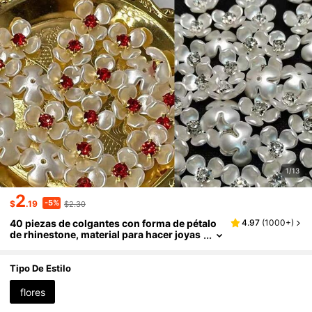
1/13
2
-5%
$
.19
$2.30
40 piezas de colgantes con forma de pétalo
4.97
(
1000+
)
de rhinestone, material para hacer joyas
y manualidades DIY, para aretes, collare
s, pulseras, accesorios para el cabello
Tipo De Estilo
flores