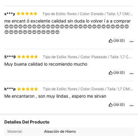
s***y
Tipo de Estilo: flores / Color: Dorado / Talla: 1,7 CM/0,65 pulgadas
me
encant
ó
excelente
calidad
sin
duda
lo
volver
í
a
a
comprar
😍😍😍😍😍😍😍😍😍😍😍😍😍😍😍😍😍😍😍😍😍😍😍😍😍😍😍
😍😍😍😍😍😍😍😍😍😍😍😍
Útil
(0)
5***9
Tipo de Estilo: flores / Color: Plateado / Talla: 1,7 CM/0,65 pulgadas
Muy
buena
calidad
lo
recomiendo
mucho
Útil
(0)
b***p
Tipo de Estilo: flores / Color: Dorado / Talla: 1,7 CM/0,65 pulgadas
Me
encantaron
,
son
muy
lindas
,
espero
me
sirvan
Útil
(0)
Detalles Del Producto
1.1K Seguidores
4.90
Material:
Aleación de Hierro
1.1K Seguidores
4.90