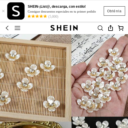
SHEIN-¡List@, descarga, con estilo!
×
Obténla
Consigue descuentos especiales en tu primer pedido
(5,000)