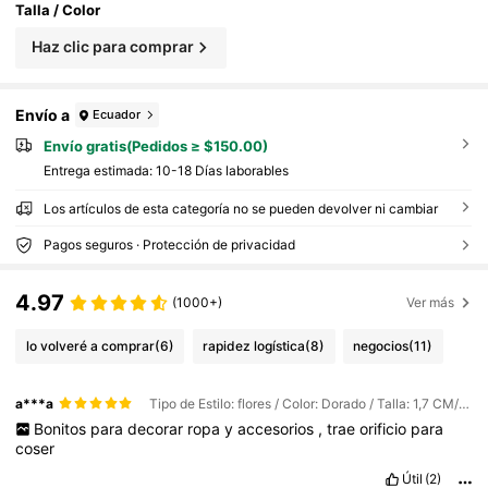
Talla / Color
Haz clic para comprar
Envío a
Ecuador
Envío gratis(Pedidos ≥ $150.00)
Entrega estimada:
10-18 Días laborables
Los artículos de esta categoría no se pueden devolver ni cambiar
Pagos seguros · Protección de privacidad
4.97
(1000+)
Ver más
lo volveré a comprar
(6)
rapidez logística
(8)
negocios
(11)
a***a
Tipo de Estilo: flores / Color: Dorado / Talla: 1,7 CM/0,65 pulgadas
Bonitos
para
decorar
ropa
y
accesorios
,
trae
orificio
para
coser
Útil
(2)