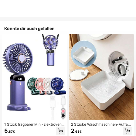
Könnte dir auch gefallen
1 Stück tragbarer Mini-Elektroventil
2 Stücke Waschmaschinen-Auffan
ator, tragbarer USB-aufladbarer Ve
gwanne Tropfschale, wasserdichte
5
2
,87€
,68€
ntilator, Nackenventilator, USB-Ven
Bodenschutzmatte für Waschraum,