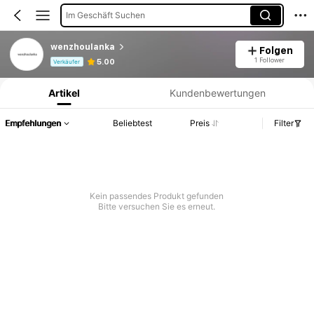
Im Geschäft Suchen
wenzhoulanka
Folgen
Produktinformation: Preisangabe, Verkaufs- und Lagerbestandsdetails.
1 Follower
5.00
Verkäufer
Artikel
Kundenbewertungen
Empfehlungen
Beliebtest
Preis
Filter
Kein passendes Produkt gefunden
Bitte versuchen Sie es erneut.