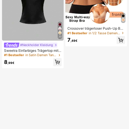
Crossover trägerloser Push-Up BH,
nahtloses U-Rücken Design unsich
#1 Bestseller
in 1/2 Tasse Damen BHs & Bralettes
tbarer BH geeignet für verschieden
20
7
e Kleider, verstellbare Träger, hautf
,49€
arbene nahtlose Unterwäsche für H
#Neckholder Kleidung
ochzeit/Party, schick & elegant, ga
Sweetra Einfarbiges Trägertop mit d
nztägiger Komfort
rapiertem offenem Rücken und Sch
#1 Bestseller
in Satin Damen Tank Tops & Camis
leife
8
,99€