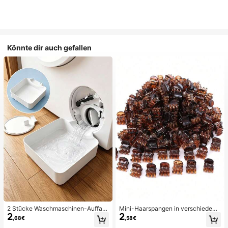
Könnte dir auch gefallen
2 Stücke Waschmaschinen-Auffan
Mini-Haarspangen in verschiedene
2
2
gwanne Tropfschale, wasserdichte
n Farben, geeignet für Frauenfrisure
,68€
,58€
Bodenschutzmatte für Waschraum,
n und dekorative Haaraccessoires,