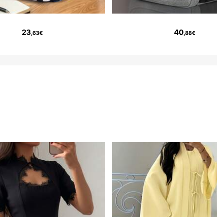
23
40
,63€
,88€