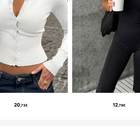
20
12
,73€
,79€