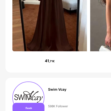
41
,71€
Swim Vcay
99+ Neu