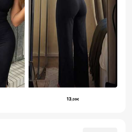
13
,09€