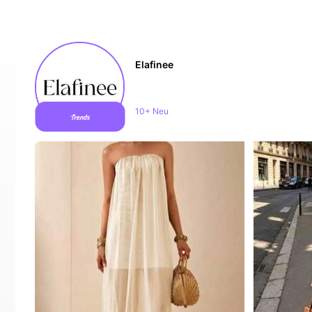
Elafinee
402% Anstieg der Follower