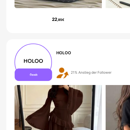
22
,85€
HOLOO
7 Neu