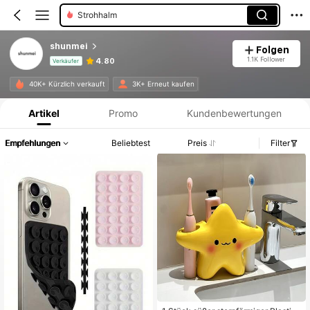
Strohhalm
shunmei
Folgen
1.1K Follower
4.80
Verkäufer
Produktinformation: Preisangabe, Verkaufs- und Lagerbestandsdetails.
40K+ Kürzlich verkauft
3K+ Erneut kaufen
Artikel
Promo
Kundenbewertungen
Empfehlungen
Beliebtest
Preis
Filter