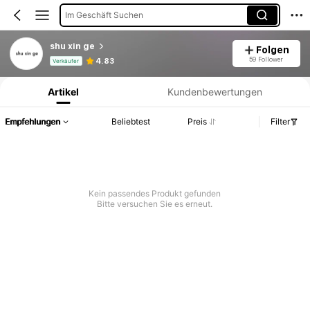
Im Geschäft Suchen
shu xin ge
Folgen
Produktinformation: Preisangabe, Verkaufs- und Lagerbestandsdetails.
59 Follower
4.83
Verkäufer
Artikel
Kundenbewertungen
Empfehlungen
Beliebtest
Preis
Filter
Kein passendes Produkt gefunden
Bitte versuchen Sie es erneut.