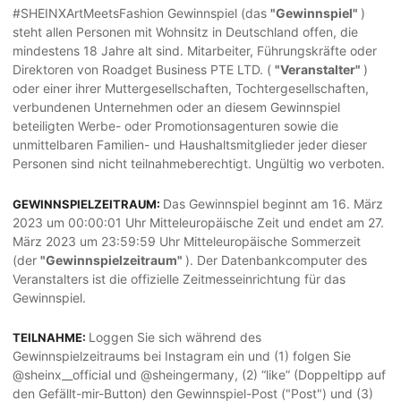
#SHEINXArtMeetsFashion Gewinnspiel (das
"Gewinnspiel"
)
steht allen Personen mit Wohnsitz in Deutschland offen, die
mindestens 18 Jahre alt sind. Mitarbeiter, Führungskräfte oder
Direktoren von Roadget Business PTE LTD. (
"Veranstalter"
)
oder einer ihrer Muttergesellschaften, Tochtergesellschaften,
verbundenen Unternehmen oder an diesem Gewinnspiel
beteiligten Werbe- oder Promotionsagenturen sowie die
unmittelbaren Familien- und Haushaltsmitglieder jeder dieser
Personen sind nicht teilnahmeberechtigt. Ungültig wo verboten.
Das Gewinnspiel beginnt am 16. März
GEWINNSPIELZEITRAUM:
2023 um 00:00:01 Uhr Mitteleuropäische Zeit und endet am 27.
März 2023 um 23:59:59 Uhr Mitteleuropäische Sommerzeit
(der
"Gewinnspielzeitraum"
). Der Datenbankcomputer des
Veranstalters ist die offizielle Zeitmesseinrichtung für das
Gewinnspiel.
Loggen Sie sich während des
TEILNAHME:
Gewinnspielzeitraums bei Instagram ein und (1) folgen Sie
@sheinx__official und @sheingermany, (2) “like” (Doppeltipp auf
den Gefällt-mir-Button) den Gewinnspiel-Post ("Post") und (3)