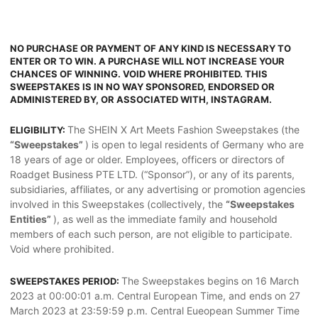
NO PURCHASE OR PAYMENT OF ANY KIND IS NECESSARY TO
ENTER OR TO WIN. A PURCHASE WILL NOT INCREASE YOUR
CHANCES OF WINNING. VOID WHERE PROHIBITED. THIS
SWEEPSTAKES IS IN NO WAY SPONSORED, ENDORSED OR
ADMINISTERED BY, OR ASSOCIATED WITH, INSTAGRAM.
The SHEIN X Art Meets Fashion Sweepstakes (the
ELIGIBILITY:
“Sweepstakes”
) is open to legal residents of Germany who are
18 years of age or older. Employees, officers or directors of
Roadget Business PTE LTD. (“Sponsor”), or any of its parents,
subsidiaries, affiliates, or any advertising or promotion agencies
involved in this Sweepstakes (collectively, the
“Sweepstakes
Entities”
), as well as the immediate family and household
members of each such person, are not eligible to participate.
Void where prohibited.
The Sweepstakes begins on 16 March
SWEEPSTAKES PERIOD:
2023 at 00:00:01 a.m. Central European Time, and ends on 27
March 2023 at 23:59:59 p.m. Central Eueopean Summer Time