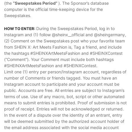
(the
“Sweepstakes Period”
). The Sponsor’s database
computer is the official time-keeping device for the
Sweepstakes.
During the Sweepstakes Period, log in to
HOW TO ENTER:
Instagram and (1) follow @sheinx__official and @sheingermany,
(2) Comment on the Sweepstakes post who your favorite team
from SHEIN X: Art Meets Fashion is, Tag a friend, and include
the hashtags #SHEINXArtMeetsFashion and #SHEINXContest
(“Comment”). Your Comment must include both hashtags
#SHEINXArtMeetsFashion and #SHEINXContest.
Limit one (1) entry per person/Instagram account, regardless of
number of Comments or friends tagged. You must have an
Instagram account to participate and your account must be
public. Accounts are free. All entries are subject to Instagram’s
terms of use. Use of any macro, bot, script or other automated
means to submit entries is prohibited. Proof of submission is not
proof of receipt. Entries will not be acknowledged or returned.
In the event of a dispute over the identity of an entrant, entry
will be deemed submitted by the authorized account holder of
the email address associated with the social media account