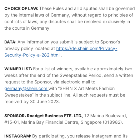
These Rules and all disputes shall be governed
CHOICE OF LAW:
by the internal laws of Germany, without regard to principles of
conflicts of laws, any disputes shall be resolved exclusively in
the courts in Germany.
Any information you submit is subject to Sponsor’s
DATA:
privacy policy located at
https://de.shein.com/Privacy-
Security-Policy-a-282.html
.
For a list of winners, available approximately two
WINNER LIST:
weeks after the end of the Sweepstakes Period, send a written
request to the Sponsor, via electronic mail to
germany@shein.com
with “SHEIN X Art Meets Fashion
Sweepstakes” in the subject line. All such requests must be
received by 30 June 2023.
12 Marina Boulevard,
SPONSOR: Roadget Business PTE. LTD.,
#15-01, Marina Bay Financial Centre, Singapore (018982).
By participating, you release Instagram and its
INSTAGRAM: