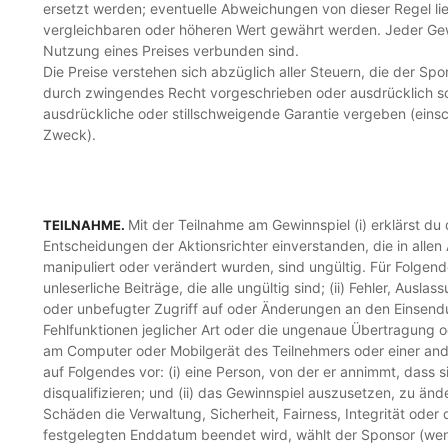
ersetzt werden; eventuelle Abweichungen von dieser Regel li
vergleichbaren oder höheren Wert gewährt werden. Jeder Gewin
Nutzung eines Preises verbunden sind.
Die Preise verstehen sich abzüglich aller Steuern, die der Sp
durch zwingendes Recht vorgeschrieben oder ausdrücklich sc
ausdrückliche oder stillschweigende Garantie vergeben (einsc
Zweck).
Mit der Teilnahme am Gewinnspiel (i) erklärst du 
TEILNAHME.
Entscheidungen der Aktionsrichter einverstanden, die in all
manipuliert oder verändert wurden, sind ungültig. Für Folgen
unleserliche Beiträge, die alle ungültig sind; (ii) Fehler, A
oder unbefugter Zugriff auf oder Änderungen an den Einsendu
Fehlfunktionen jeglicher Art oder die ungenaue Übertragung 
am Computer oder Mobilgerät des Teilnehmers oder einer and
auf Folgendes vor: (i) eine Person, von der er annimmt, dass 
disqualifizieren; und (ii) das Gewinnspiel auszusetzen, zu 
Schäden die Verwaltung, Sicherheit, Fairness, Integrität o
festgelegten Enddatum beendet wird, wählt der Sponsor (wen