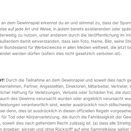
e an dem Gewinnspiel erkennst du an und stimmst zu, dass der Spon
eise auf jede Art und Weise, in jedem bereits existierenden oder sp
nderweitig zu nutzen, unter anderem durch die Veröffentlichung im I
 außerdem damit einverstanden, dass sein Foto, Name, Bild, seine S
in Bundesland für Werbezwecke in allen Medien weltweit, die jetzt b
det werden dürfen (sofern dies nicht gesetzlich verboten ist).
Durch die Teilnahme an dem Gewinnspiel und soweit dies nach gel
HT:
ernehmen, Partner, Angestellten, Direktoren, Mitarbeiter, Vertreter,
licher Haftung für Verletzungen, Verluste oder Schäden frei, die d
ch des Gewinns verursacht wurden oder angeblich verursacht wurde
istungen verantwortlich sind, weder ausdrücklich noch stillschweige
i denn, dies ist ausdrücklich in diesen offiziellen Regeln vorgesehen
 für Tod oder Körperverletzung, die durch die Fahrlässigkeit der Ge
, soweit dies nach geltendem Recht zulässig ist: (a) dass alle Streit
ergeben, einzeln und ohne Rückgriff auf eine Sammelklage gelöst we