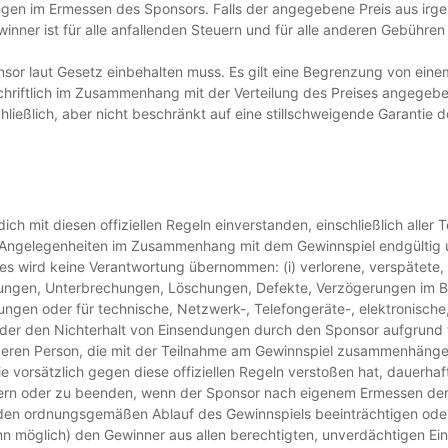
egen im Ermessen des Sponsors. Falls der angegebene Preis aus irge
ner ist für alle anfallenden Steuern und für alle anderen Gebühren
onsor laut Gesetz einbehalten muss. Es gilt eine Begrenzung von eine
hriftlich im Zusammenhang mit der Verteilung des Preises angegebe
hließlich, aber nicht beschränkt auf eine stillschweigende Garantie
dich mit diesen offiziellen Regeln einverstanden, einschließlich aller
en Angelegenheiten im Zusammenhang mit dem Gewinnspiel endgültig u
des wird keine Verantwortung übernommen: (i) verlorene, verspätete, 
uslassungen, Unterbrechungen, Löschungen, Defekte, Verzögerungen im 
ngen oder für technische, Netzwerk-, Telefongeräte-, elektronisch
oder den Nichterhalt von Einsendungen durch den Sponsor aufgrund t
eren Person, die mit der Teilnahme am Gewinnspiel zusammenhängen 
sie vorsätzlich gegen diese offiziellen Regeln verstoßen hat, dauer
ändern oder zu beenden, wenn der Sponsor nach eigenem Ermessen der
der den ordnungsgemäßen Ablauf des Gewinnspiels beeinträchtigen od
n möglich) den Gewinner aus allen berechtigten, unverdächtigen Ein