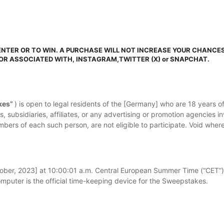
ENTER OR TO WIN. A PURCHASE WILL NOT INCREASE YOUR CHANCES
 OR ASSOCIATED WITH, INSTAGRAM,TWITTER (X) or SNAPCHAT.
kes”
) is open to legal residents of the [Germany] who are 18 years of 
nts, subsidiaries, affiliates, or any advertising or promotion agencies 
bers of each such person, are not eligible to participate. Void where
ber, 2023] at 10:00:01 a.m. Central European Summer Time (“CET”) 
mputer is the official time-keeping device for the Sweepstakes.