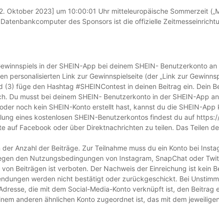
[2. Oktober 2023] um 10:00:01 Uhr mitteleuropäische Sommerzeit (
r Datenbankcomputer des Sponsors ist die offizielle Zeitmesseinricht
ewinnspiels in der SHEIN-App bei deinem SHEIN- Benutzerkonto an
inen personalisierten Link zur Gewinnspielseite (der „Link zur Gewinn
 und (3) füge den Hashtag #SHEINContest in deinen Beitrag ein. Dein
ich. Du musst bei deinem SHEIN- Benutzerkonto in der SHEIN-App a
er noch kein SHEIN-Konto erstellt hast, kannst du die SHEIN-App k
ellung eines kostenlosen SHEIN-Benutzerkontos findest du auf https:/
te auf Facebook oder über Direktnachrichten zu teilen. Das Teilen de
on der Anzahl der Beiträge. Zur Teilnahme muss du ein Konto bei Ins
terliegen den Nutzungsbedingungen von Instagram, SnapChat oder Twit
ng von Beiträgen ist verboten. Der Nachweis der Einreichung ist kei
insendungen werden nicht bestätigt oder zurückgeschickt. Bei Unstimm
dresse, die mit dem Social-Media-Konto verknüpft ist, den Beitrag ei
einem anderen ähnlichen Konto zugeordnet ist, das mit dem jeweilige