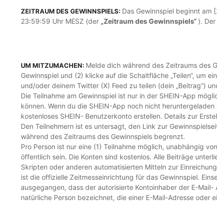
Das Gewinnspiel beginnt am 
ZEITRAUM DES GEWINNSPIELS:
23:59:59 Uhr MESZ (der
„Zeitraum des Gewinnspiels“
). De
Melde dich während des Zeitraums des G
UM MITZUMACHEN:
Gewinnspiel und (2) klicke auf die Schaltfläche „Teilen“, um e
und/oder deinem Twitter (X) Feed zu teilen (dein „Beitrag“)
Die Teilnahme am Gewinnspiel ist nur in der SHEIN-App mögl
können. Wenn du die SHEIN-App noch nicht heruntergeladen od
kostenloses SHEIN- Benutzerkonto erstellen. Details zur Erst
Den Teilnehmern ist es untersagt, den Link zur Gewinnspielsei
während des Zeitraums des Gewinnspiels begrenzt.
Pro Person ist nur eine (1) Teilnahme möglich, unabhängig v
öffentlich sein. Die Konten sind kostenlos. Alle Beiträge un
Skripten oder anderen automatisierten Mitteln zur Einreichu
ist die offizielle Zeitmesseinrichtung für das Gewinnspiel. E
ausgegangen, dass der autorisierte Kontoinhaber der E-Mail- A
natürliche Person bezeichnet, die einer E-Mail-Adresse oder 