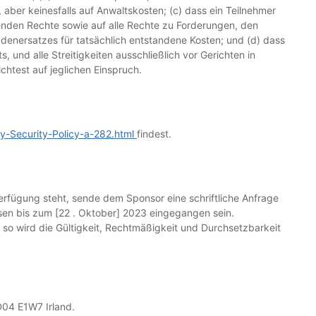
 aber keinesfalls auf Anwaltskosten; (c) dass ein Teilnehmer
enden Rechte sowie auf alle Rechte zu Forderungen, den
denersatzes für tatsächlich entstandene Kosten; und (d) dass
 und alle Streitigkeiten ausschließlich vor Gerichten in
chtest auf jeglichen Einspruch.
cy-Security-Policy-a-282.html
findest.
rfügung steht, sende dem Sponsor eine schriftliche Anfrage
sen bis zum [22 . Oktober] 2023 eingegangen sein.
, so wird die Gültigkeit, Rechtmäßigkeit und Durchsetzbarkeit
 D04 E1W7 Irland.