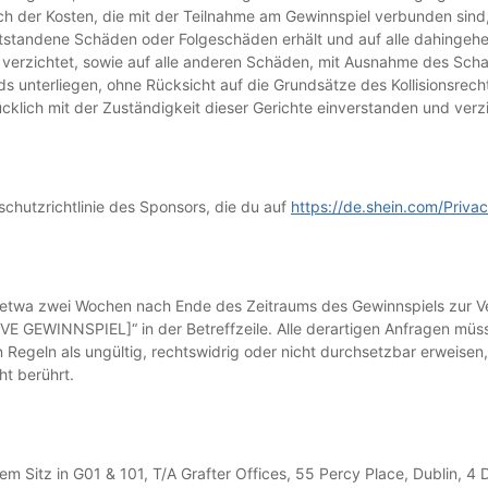
ch der Kosten, die mit der Teilnahme am Gewinnspiel verbunden sind,
ntstandene Schäden oder Folgeschäden erhält und auf alle dahingeh
verzichtet, sowie auf alle anderen Schäden, mit Ausnahme des Scha
 unterliegen, ohne Rücksicht auf die Grundsätze des Kollisionsrechts,
klich mit der Zuständigkeit dieser Gerichte einverstanden und verzi
schutzrichtlinie des Sponsors, die du auf
https://de.shein.com/Priva
e etwa zwei Wochen nach Ende des Zeitraums des Gewinnspiels zur Ve
VE GEWINNSPIEL]“ in der Betreffzeile. Alle derartigen Anfragen müs
n Regeln als ungültig, rechtswidrig oder nicht durchsetzbar erweisen
ht berührt.
em Sitz in G01 & 101, T/A Grafter Offices, 55 Percy Place, Dublin, 4