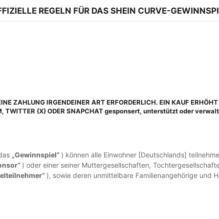
FFIZIELLE REGELN FÜR DAS SHEIN CURVE-GEWINNSPI
KEINE ZAHLUNG IRGENDEINER ART ERFORDERLICH. EIN KAUF ERHÖ
ITTER (X) ODER SNAPCHAT gesponsert, unterstützt oder verwaltet u
(das
„Gewinnspiel“
) können alle Einwohner [Deutschlands] teilnehmen
onsor“
) oder einer seiner Muttergesellschaften, Tochtergesellsch
elteilnehmer“
), sowie deren unmittelbare Familienangehörige und Ha