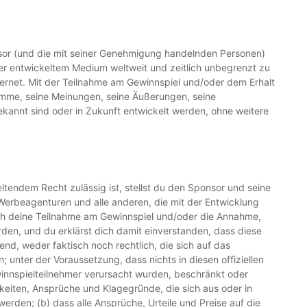
sor (und die mit seiner Genehmigung handelnden Personen)
äter entwickeltem Medium weltweit und zeitlich unbegrenzt zu
nternet. Mit der Teilnahme am Gewinnspiel und/oder dem Erhalt
timme, seine Meinungen, seine Äußerungen, seine
ekannt sind oder in Zukunft entwickelt werden, ohne weitere
tendem Recht zulässig ist, stellst du den Sponsor und seine
 Werbeagenturen und alle anderen, die mit der Entwicklung
urch deine Teilnahme am Gewinnspiel und/oder die Annahme,
n, und du erklärst dich damit einverstanden, dass diese
nd, weder faktisch noch rechtlich, die sich auf das
; unter der Voraussetzung, dass nichts in diesen offiziellen
winnspielteilnehmer verursacht wurden, beschränkt oder
igkeiten, Ansprüche und Klagegründe, die sich aus oder in
rden; (b) dass alle Ansprüche, Urteile und Preise auf die