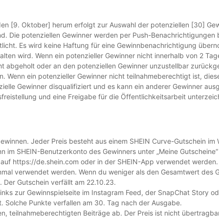
n [9. Oktober] herum erfolgt zur Auswahl der potenziellen [30] Gewi
d. Die potenziellen Gewinner werden per Push-Benachrichtigungen b
licht. Es wird keine Haftung für eine Gewinnbenachrichtigung über
alten wird. Wenn ein potenzieller Gewinner nicht innerhalb von 2 T
t abgeholt oder an den potenziellen Gewinner unzustellbar zurückges
enn ein potenzieller Gewinner nicht teilnahmeberechtigt ist, diese 
ielle Gewinner disqualifiziert und es kann ein anderer Gewinner au
freistellung und eine Freigabe für die Öffentlichkeitsarbeit unterze
 gewinnen. Jeder Preis besteht aus einem SHEIN Curve-Gutschein im 
 im SHEIN-Benutzerkonto des Gewinners unter „Meine Gutscheine“ 
uf https://de.shein.com oder in der SHEIN-App verwendet werden. D
nmal verwendet werden. Wenn du weniger als den Gesamtwert des Gu
 Der Gutschein verfällt am 22.10.23.
 Links zur Gewinnspielseite im Instagram Feed, der SnapChat Story 
. Solche Punkte verfallen am 30. Tag nach der Ausgabe.
teilnahmeberechtigten Beiträge ab. Der Preis ist nicht übertragbar