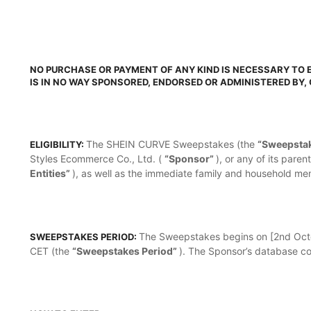
NO PURCHASE OR PAYMENT OF ANY KIND IS NECESSARY TO 
IS IN NO WAY SPONSORED, ENDORSED OR ADMINISTERED BY,
The SHEIN CURVE Sweepstakes (the
“Sweepsta
ELIGIBILITY:
Styles Ecommerce Co., Ltd. (
“Sponsor”
), or any of its pare
Entities”
), as well as the immediate family and household mem
The Sweepstakes begins on [2nd Octo
SWEEPSTAKES PERIOD:
CET (the
“Sweepstakes Period”
). The Sponsor’s database co