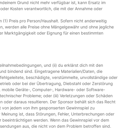
ndeinem Grund nicht mehr verfügbar ist, kann Ersatz im
 oder Kosten verantwortlich, die mit der Annahme oder
m (1) Preis pro Person/Haushalt. Sofern nicht anderweitig
n, werden alle Preise ohne Mängelgewähr und ohne jegliche
 der Marktgängigkeit oder Eignung für einen bestimmten
 Teilnahmebedingungen, und (ii) du erklärst dich mit den
nd bindend sind. Eingetragene Materialien/Daten, die
fehlgeleitete, beschädigte, verstümmelte, unvollständige oder
Betrieb oder bei der Übertragung, Diebstahl oder Zerstörung
e, mobile Geräte-, Computer-, Hardware- oder Software-
echnischer Probleme; oder (iii) Verletzungen oder Schäden
oder daraus resultieren. Der Sponsor behält sich das Recht
haft von jedem von ihm gesponserten Gewinnspiel zu
 Meinung ist, dass Störungen, Fehler, Unterbrechungen oder
er beeinträchtigen werden. Wenn das Gewinnspiel vor dem
sendungen aus, die nicht von dem Problem betroffen sind.