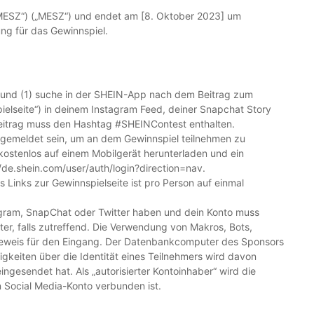
„MESZ“) („MESZ“) und endet am [8. Oktober 2023] um
ung für das Gewinnspiel.
 und (1) suche in der SHEIN-App nach dem Beitrag zum
spielseite“) in deinem Instagram Feed, deiner Snapchat Story
 Beitrag muss den Hashtag #SHEINContest enthalten.
ngemeldet sein, um an dem Gewinnspiel teilnehmen zu
ostenlos auf einem Mobilgerät herunterladen und ein
/de.shein.com/user/auth/login?direction=nav.
s Links zur Gewinnspielseite ist pro Person auf einmal
tagram, SnapChat oder Twitter haben und dein Konto muss
ter, falls zutreffend. Die Verwendung von Makros, Bots,
n Beweis für den Eingang. Der Datenbankcomputer des Sponsors
igkeiten über die Identität eines Teilnehmers wird davon
ngesendet hat. Als „autorisierter Kontoinhaber“ wird die
n Social Media-Konto verbunden ist.