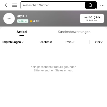
Im Geschäft Suchen
qiyi1
Folgen
Produktinformation: Preisangabe, Verkaufs- und Lagerbestandsdetails.
48 Follower
4.93
Verkäufer
Artikel
Kundenbewertungen
Empfehlungen
Beliebtest
Preis
Filter
Kein passendes Produkt gefunden
Bitte versuchen Sie es erneut.