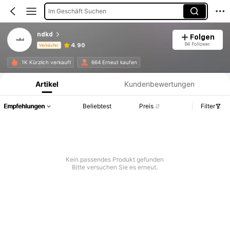
Im Geschäft Suchen
ndkd
Folgen
84 Follower
4.90
Verkäufer
Produktinformation: Preisangabe, Verkaufs- und Lagerbestandsdetails.
1K Kürzlich verkauft
664 Erneut kaufen
Artikel
Kundenbewertungen
Empfehlungen
Beliebtest
Preis
Filter
Kein passendes Produkt gefunden
Bitte versuchen Sie es erneut.