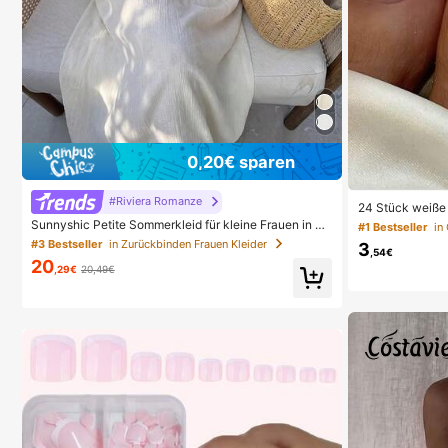
0,20€ sparen
#Riviera Romanze
24 Stück weiße 
Fußnagelkunst P
Sunnyshic Petite Sommerkleid für kleine Frauen in Ap
#1 Bestseller
e & 1 Stück Gel
ricot, strukturierter Stoff mit Seestern-, Muschel- und
#3 Bestseller
in Zurückbinden Frauen Kleider
3
chen Gebrauch
Quastenverzierung, tiefer V-Ausschnitt, Neckholder,
,54€
20
A-Linie Silhouette, elegant für Strand, Hochzeit, lässi
,29€
20,49€
g Wear, Büro