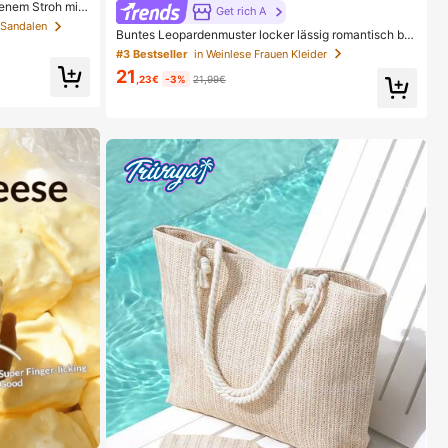
enem Stroh mit
Get rich A
inimalistischer
e Sandalen
Buntes Leopardenmuster locker lässig romantisch be
iche Nutzung, we
quem rückenfrei Bindeband Kleid Urlaub elegant rosa
eln, Boho Chic
#3 Bestseller
in Weinlese Frauen Kleider
Party Sommer
21
,23€
-3%
21,99€