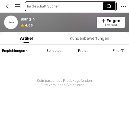
Im Geschäft Suchen
jiying
Folgen
Produktinformation: Preisangabe, Verkaufs- und Lagerbestandsdetails.
3 Follower
4.86
Artikel
Kundenbewertungen
Empfehlungen
Beliebtest
Preis
Filter
Kein passendes Produkt gefunden
Bitte versuchen Sie es erneut.