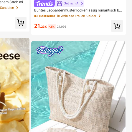
enem Stroh mit
Get rich A
inimalistischer
e Sandalen
Buntes Leopardenmuster locker lässig romantisch be
iche Nutzung, we
quem rückenfrei Bindeband Kleid Urlaub elegant rosa
eln, Boho Chic
#3 Bestseller
in Weinlese Frauen Kleider
Party Sommer
21
,23€
-3%
21,99€