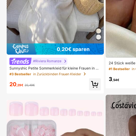
0,20€ sparen
#Riviera Romanze
24 Stück weiße 
Fußnagelkunst P
Sunnyshic Petite Sommerkleid für kleine Frauen in Ap
#1 Bestseller
e & 1 Stück Gel
ricot, strukturierter Stoff mit Seestern-, Muschel- und
#3 Bestseller
in Zurückbinden Frauen Kleider
chen Gebrauch
Quastenverzierung, tiefer V-Ausschnitt, Neckholder,
3
,54€
A-Linie Silhouette, elegant für Strand, Hochzeit, lässi
20
g Wear, Büro
,29€
20,49€