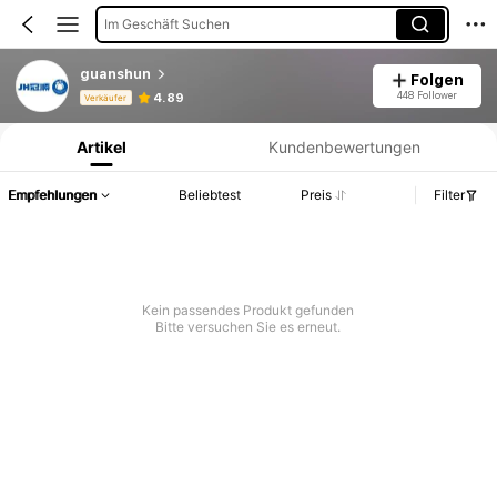
Im Geschäft Suchen
guanshun
Folgen
Produktinformation: Preisangabe, Verkaufs- und Lagerbestandsdetails.
448 Follower
4.89
Verkäufer
Artikel
Kundenbewertungen
Empfehlungen
Beliebtest
Preis
Filter
Kein passendes Produkt gefunden
Bitte versuchen Sie es erneut.