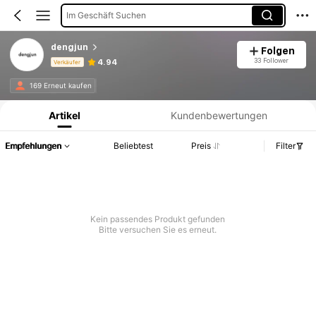
Im Geschäft Suchen
dengjun
Folgen
33 Follower
4.94
Verkäufer
Produktinformation: Preisangabe, Verkaufs- und Lagerbestandsdetails.
169 Erneut kaufen
Artikel
Kundenbewertungen
Empfehlungen
Beliebtest
Preis
Filter
Kein passendes Produkt gefunden
Bitte versuchen Sie es erneut.