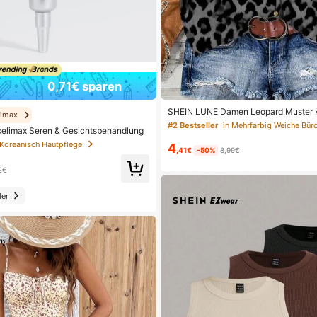
0,71€ sparen
SHEIN LUNE Damen Leopard Muster 
limax
Bluse, geeignet für den Sommer
#2 Bestseller
in Mehrfarbig Weiche Bür
celimax Seren & Gesichtsbehandlung
 Koreanisch Hautpflege
4
,41€
-50%
8,99€
2€
er