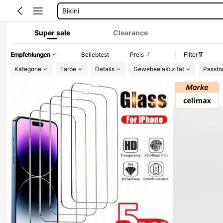
Bikini Set Damen
Festival Outfit Damen
Super sale
Clearance
Wedding Guest Dress Women
Empfehlungen
Beliebtest
Preis
Filter
Kleider Sommer
Kategorie
Farbe
Details
Gewebeelastizität
Passfo
Ballkleid
Brautkleider Weiß
Maxikleider Sommer
Squishies