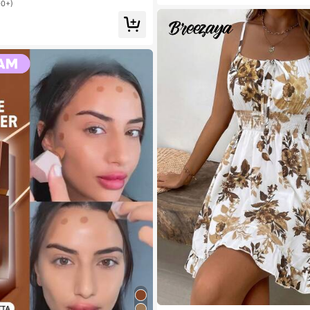
00+)
nkle Augenringe, erhellt die Augenpar
ür den Sommer