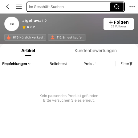
Im Geschäft Suchen
aigehuwai
Folgen
23 Follower
4.82
Produktinformation: Preisangabe, Verkaufs- und Lagerbestandsdetails.
676 Kürzlich verkauft
112 Erneut kaufen
Artikel
Kundenbewertungen
Empfehlungen
Beliebtest
Preis
Filter
Kein passendes Produkt gefunden
Bitte versuchen Sie es erneut.