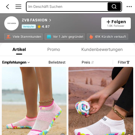
Im Geschäft Suchen
ZVB FASHION
Folgen
1.8K Follower
4.87
Verkäufer
Produktinformation: Preisangabe, Verkaufs- und Lagerbestandsdetails.
Viele Stammkunden
Vor 1 Jahr gegründet
61K Kürzlich verkauft
Artikel
Promo
Kundenbewertungen
Empfehlungen
Beliebtest
Preis
Filter