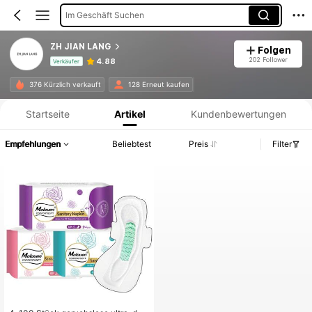
Im Geschäft Suchen
ZH JIAN LANG
Folgen
202 Follower
4.88
Verkäufer
Produktinformation: Preisangabe, Verkaufs- und Lagerbestandsdetails.
376 Kürzlich verkauft
128 Erneut kaufen
Startseite
Artikel
Kundenbewertungen
Empfehlungen
Beliebtest
Preis
Filter