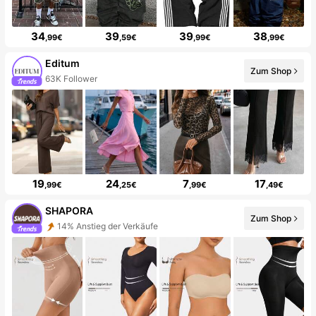
34
39
39
38
,99€
,59€
,99€
,99€
Editum
Zum Shop
63K Follower
19
24
7
17
,99€
,25€
,99€
,49€
SHAPORA
Zum Shop
14% Anstieg der Verkäufe