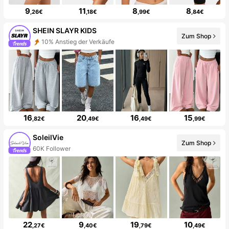
9
11
8
8
,26€
,18€
,99€
,84€
SHEIN SLAYR KIDS
Zum Shop
10% Anstieg der Verkäufe
16
20
16
15
,82€
,49€
,49€
,99€
SoleilVie
Zum Shop
60K Follower
22
9
19
10
,27€
,40€
,79€
,49€