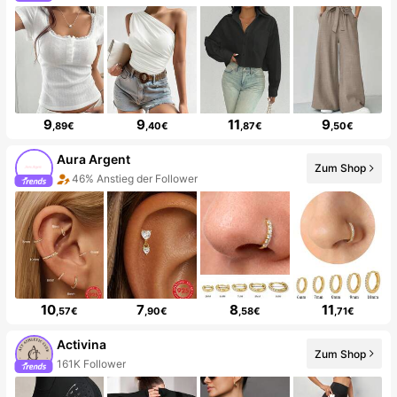
9
9
11
9
,89€
,40€
,87€
,50€
Aura Argent
Zum Shop
46% Anstieg der Follower
10
7
8
11
,57€
,90€
,58€
,71€
Activina
Zum Shop
161K Follower