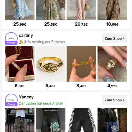
25
25
26
18
,99€
,58€
,72€
,99€
cartiny
Zum Shop
31% Anstieg der Follower
6
5
8
4
,81€
,48€
,48€
,92€
Yancey
Zum Shop
Der Laden hat neue Artikel