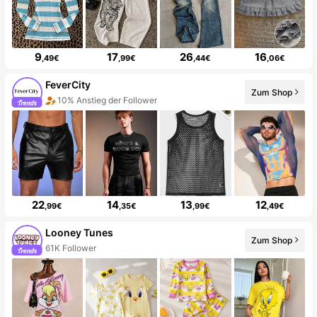
9
17
26
16
,49€
,99€
,44€
,06€
FeverCity
Zum Shop
10% Anstieg der Follower
22
14
13
12
,99€
,35€
,99€
,49€
Looney Tunes
Zum Shop
61K Follower