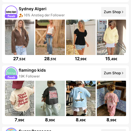
Sydney Algeri
Zum Shop
16% Anstieg der Follower
27
28
12
15
,53€
,51€
,99€
,49€
flamingo kids
Zum Shop
19K Follower
7
8
8
8
,99€
,99€
,49€
,99€