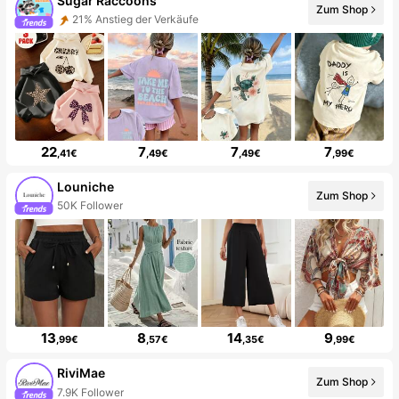
Sugar Raccoons
Zum Shop
21% Anstieg der Verkäufe
22
7
7
7
,41€
,49€
,49€
,99€
Louniche
Zum Shop
50K Follower
13
8
14
9
,99€
,57€
,35€
,99€
RiviMae
Zum Shop
7.9K Follower