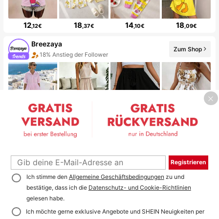
12
18
14
18
,12€
,37€
,10€
,09€
Breezaya
Zum Shop
18% Anstieg der Follower
20
18
12
8
,29€
,04€
,99€
,57€
Coolane
Zum Shop
19% Anstieg der Follower
Registrieren
Ich stimme den
Allgemeine Geschäftsbedingungen
zu und
bestätige, dass ich die
Datenschutz- und Cookie-Richtlinien
gelesen habe.
Ich möchte gerne exklusive Angebote und SHEIN Neuigkeiten per