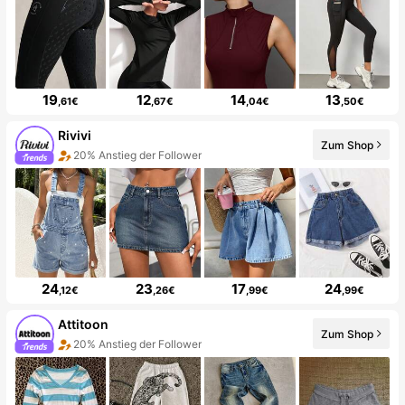
19
12
14
13
,61€
,67€
,04€
,50€
Rivivi
Zum Shop
20% Anstieg der Follower
24
23
17
24
,12€
,26€
,99€
,99€
Attitoon
Zum Shop
20% Anstieg der Follower