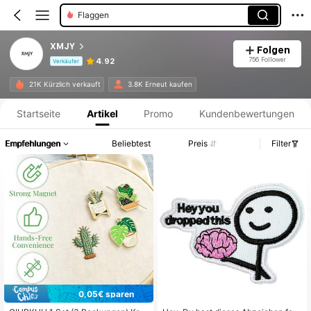
Flicken
Abzeichen
XMJY
Folgen
756 Follower
4.92
Verkäufer
Produktinformation: Preisangabe, Verkaufs- und Lagerbestandsdetails.
21K Kürzlich verkauft
3.8K Erneut kaufen
Startseite
Artikel
Promo
Kundenbewertungen
Empfehlungen
Beliebtest
Preis
Filter
0,05€ sparen