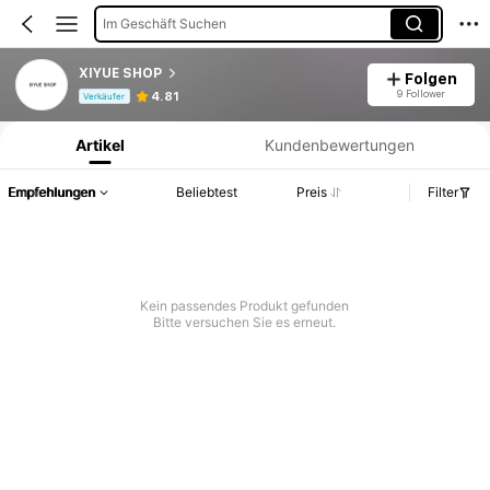
Im Geschäft Suchen
XIYUE SHOP
Folgen
Produktinformation: Preisangabe, Verkaufs- und Lagerbestandsdetails.
9 Follower
4.81
Verkäufer
Artikel
Kundenbewertungen
Empfehlungen
Beliebtest
Preis
Filter
Kein passendes Produkt gefunden
Bitte versuchen Sie es erneut.