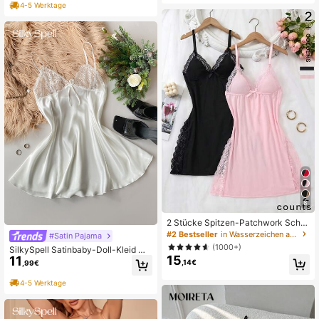
4-5 Werktage
er Oberbekleidung
8
2 Stücke Spitzen-Patchwork Schle
ife Dekor romantisches Seitenschlit
#2 Bestseller
in Wasserzeichen auf Strickwaren Damen Nachtwäsche
#Satin Pajama
z Nachthemd
(1000+)
SilkySpell Satinbaby-Doll-Kleid mit
15
11
Schleifen-Front und Spitzenkante,
,14€
,99€
sexy Wäsche
4-5 Werktage