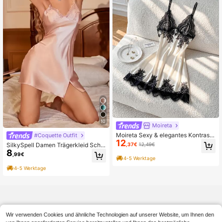
10
Moireta
Moireta Sexy & elegantes Kontrast-
#Coquette Outfit
12
Farben Spitzen-Satin Nachthemd f
SilkySpell Damen Trägerkleid Schla
,37€
12,49€
ür Frauen
8
fanzug Kleid Luxus Loungewear
,99€
4-5 Werktage
4-5 Werktage
Wir verwenden Cookies und ähnliche Technologien auf unserer Website, um Ihnen den