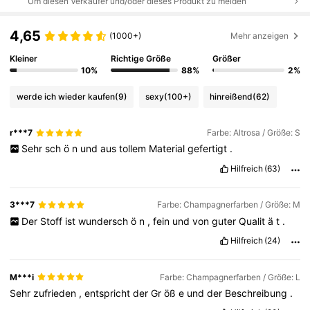
Um diesen Verkäufer und/oder dieses Produkt zu melden
4,65
(1000+)
Mehr anzeigen
Kleiner
Richtige Größe
Größer
10%
88%
2%
werde ich wieder kaufen
(9)
sexy
(100+)
hinreißend
(62)
r***7
Farbe: Altrosa / Größe: S
Sehr
sch
ö
n
und
aus
tollem
Material
gefertigt
.
Hilfreich
(63)
3***7
Farbe: Champagnerfarben / Größe: M
Der
Stoff
ist
wundersch
ö
n
,
fein
und
von
guter
Qualit
ä
t
.
Hilfreich
(24)
M***i
Farbe: Champagnerfarben / Größe: L
Sehr
zufrieden
,
entspricht
der
Gr
öß
e
und
der
Beschreibung
.