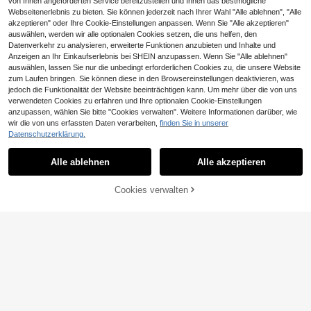
von Ihnen angeforderten Service bereitzustellen und Ihnen das bestmögliche
Webseitenerlebnis zu bieten. Sie können jederzeit nach Ihrer Wahl "Alle ablehnen", "Alle
akzeptieren" oder Ihre Cookie-Einstellungen anpassen. Wenn Sie "Alle akzeptieren"
auswählen, werden wir alle optionalen Cookies setzen, die uns helfen, den
Datenverkehr zu analysieren, erweiterte Funktionen anzubieten und Inhalte und
Anzeigen an Ihr Einkaufserlebnis bei SHEIN anzupassen. Wenn Sie "Alle ablehnen"
auswählen, lassen Sie nur die unbedingt erforderlichen Cookies zu, die unsere Website
zum Laufen bringen. Sie können diese in den Browsereinstellungen deaktivieren, was
jedoch die Funktionalität der Website beeinträchtigen kann. Um mehr über die von uns
verwendeten Cookies zu erfahren und Ihre optionalen Cookie-Einstellungen
anzupassen, wählen Sie bitte "Cookies verwalten". Weitere Informationen darüber, wie
wir die von uns erfassten Daten verarbeiten,
finden Sie in unserer
Datenschutzerklärung.
Alle ablehnen
Alle akzeptieren
ZUM WARENKORB
Cookies verwalten
JETZT EINKAUFEN
HINZUFÜGEN