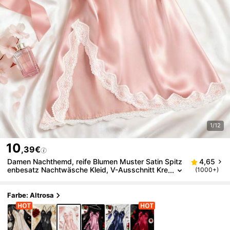
1/12
10
,39€
Damen Nachthemd, reife Blumen Muster Satin Spitz
4,65
enbesatz Nachtwäsche Kleid, V-Ausschnitt Kre
(1000+)
uz-Rücken offener Rücken Trägerkleid, bequem
er Morgenmantel
Farbe: Altrosa