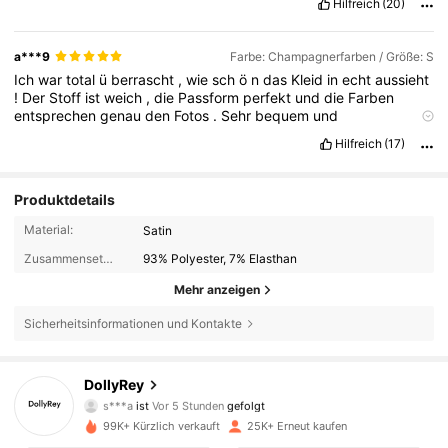
Hilfreich
(20)
a***9
Farbe: Champagnerfarben / Größe: S
Ich
war
total
ü
berrascht
,
wie
sch
ö
n
das
Kleid
in
echt
aussieht
!
Der
Stoff
ist
weich
,
die
Passform
perfekt
und
die
Farben
entsprechen
genau
den
Fotos
.
Sehr
bequem
und
schmeichelhaft
.
Absolut
empfehlenswert
!
Hilfreich
(17)
Produktdetails
Material:
Satin
Zusammensetzung:
93% Polyester, 7% Elasthan
Mehr anzeigen
Sicherheitsinformationen und Kontakte
7.4K Follower
4,76
DollyRey
j***x
ist am Durchsuchen
7.4K Follower
4,76
99K+ Kürzlich verkauft
25K+ Erneut kaufen