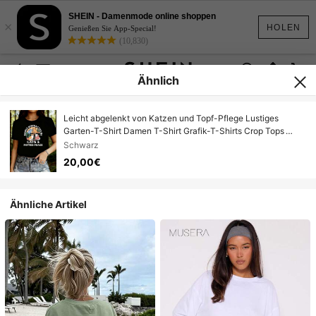
SHEIN - Damenmode online shoppen
×
HOLEN
Genießen Sie App-Special!
(10,830)
Ähnlich
Leicht abgelenkt von Katzen und Topf-Pflege Lustiges
Garten-T-Shirt Damen T-Shirt Grafik-T-Shirts Crop Tops
Outfits Tops T-Shirt
Schwarz
20,00€
Ähnliche Artikel