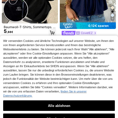
17
21
Frühling/Sommer Ultra Locker Lang
e Damen T-Shirt, Lustiges Gestreift
#3 Bestseller
in Lang Frauen T-Shirts
#Oversized Fits
es Slogan "Heute ist ein glücklicher
13
,81€
MUSERA Weicher, oversized Rundh
11
Tag" Muster, Lässig, Ausgehen, Y2
alsausschnitt T-Shirt, lässige Kapse
K, Bohnengrünes Top
#2 Bestseller
in Baumwolle Damen Oberteile, Blusen & T-Shirts
0,12€ sparen
lgarderobe, Everyday Oversized Te
Baumwoll-T-Shirts, Sommertops. K
12
,86€
e, Flughafen, Rückkehr zur Schule,
5
urzarm-T-Shirt mit Vorder- und Rüc
,88€
CovetEZ
Frühling Sommer Urlaub
kendruck – NOT MY CIRCUS, NOT
CovetEZ 95% Baumwolle Sommer
MY MONKEYS. Kurzarm-T-Shirt mi
4-5 Werktage
Wir verwenden Cookies und ähnliche Technologien auf unserer Website, um Ihnen den
11
Quadratischer Ausschnitt Puffärmel
t Used-Look-Print und Rundhalsau
,87€
-1%
11,99€
Vorderbindung T-Shirt, Navy Blau
von Ihnen angeforderten Service bereitzustellen und Ihnen das bestmögliche
sschnitt – modisch, bequem, atmun
gsaktiv und lässig, ein klassisches
Webseitenerlebnis zu bieten. Sie können jederzeit nach Ihrer Wahl "Alle ablehnen", "Alle
und vielseitiges Top für Frühling un
akzeptieren" oder Ihre Cookie-Einstellungen anpassen. Wenn Sie "Alle akzeptieren"
d Sommer. Baumwoll-T-Shirts, Som
auswählen, werden wir alle optionalen Cookies setzen, die uns helfen, den
mertops.
Datenverkehr zu analysieren, erweiterte Funktionen anzubieten und Inhalte und
Anzeigen an Ihr Einkaufserlebnis bei SHEIN anzupassen. Wenn Sie "Alle ablehnen"
auswählen, lassen Sie nur die unbedingt erforderlichen Cookies zu, die unsere Website
zum Laufen bringen. Sie können diese in den Browsereinstellungen deaktivieren, was
jedoch die Funktionalität der Website beeinträchtigen kann. Um mehr über die von uns
verwendeten Cookies zu erfahren und Ihre optionalen Cookie-Einstellungen
anzupassen, wählen Sie bitte "Cookies verwalten". Weitere Informationen darüber, wie
wir die von uns erfassten Daten verarbeiten,
finden Sie in unserer
Datenschutzerklärung.
9
Alle ablehnen
NostaNoir Damen Sommer Leichtes
Kimono-Bluse mit Laternenärmeln u
9
#1 Bestseller
in Transparent Tägliche Hemden
Ähnliche vorrätige Artikel anzeigen
Alle ansehen
nd Bindung vorne
(1000+)
6
SHEIN LUNE Einfarbiges Hemd mit