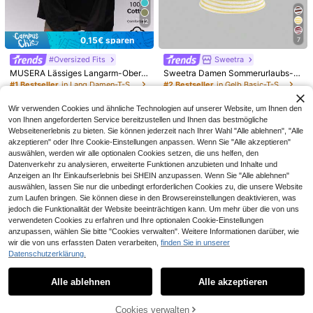
Frühling/Sommer Ultra Locker Lang
e Damen T-Shirt, Lustiges Gestreift
#1 Bestseller
in Niedlich Frauen T-Shirts
12
es Slogan "Heute ist ein glücklicher
13
Tag" Muster, Lässig, Ausgehen, Y2
0,15€ sparen
7
,81€
K, Bohnengrünes Top
#Oversized Fits
Sweetra
MUSERA Lässiges Langarm-Obert
Sweetra Damen Sommerurlaubs-St
eil, Lässig, süß, Alltag, oversized T-
il asymmetrisches One-Shoulder g
#1 Bestseller
in Lang Damen-T-Shirts mit langen Ärmeln
#2 Bestseller
in Gelb Basic-T-Shirts
Shirt, Flughafen, Urlaub, Herbst, Sc
estreiftes asymmetrisch geschnitte
(1000+)
10
hule, Frühling, Sommer
nes transparentes Rücken Tanktop
,88€
-1%
10,99€
Wir verwenden Cookies und ähnliche Technologien auf unserer Website, um Ihnen den
15
T-Shirt
,34€
15,49€
von Ihnen angeforderten Service bereitzustellen und Ihnen das bestmögliche
Webseitenerlebnis zu bieten. Sie können jederzeit nach Ihrer Wahl "Alle ablehnen", "Alle
akzeptieren" oder Ihre Cookie-Einstellungen anpassen. Wenn Sie "Alle akzeptieren"
auswählen, werden wir alle optionalen Cookies setzen, die uns helfen, den
4
Datenverkehr zu analysieren, erweiterte Funktionen anzubieten und Inhalte und
Anzeigen an Ihr Einkaufserlebnis bei SHEIN anzupassen. Wenn Sie "Alle ablehnen"
Louniche
auswählen, lassen Sie nur die unbedingt erforderlichen Cookies zu, die unsere Website
Louniche Urlaubs-Lässig einfarbige
zum Laufen bringen. Sie können diese in den Browsereinstellungen deaktivieren, was
s schwarzes Trägershirt mit Seitenk
9
jedoch die Funktionalität der Website beeinträchtigen kann. Um mehr über die von uns
,89€
ordel
verwendeten Cookies zu erfahren und Ihre optionalen Cookie-Einstellungen
anzupassen, wählen Sie bitte "Cookies verwalten". Weitere Informationen darüber, wie
wir die von uns erfassten Daten verarbeiten,
finden Sie in unserer
12
Datenschutzerklärung.
Ähnliche vorrätige Artikel anzeigen
Alle ansehen
GlowEve Premium schimmerndes tr
ansparentes Chiffon-Bluse mit Bind
13
Alle ablehnen
Alle akzeptieren
Sorry, dieses Produkt ist ausverkauft.
,49€
ung für Damen, lässig für den Urlau
b
7
Cookies verwalten
AUSVERKAUFT