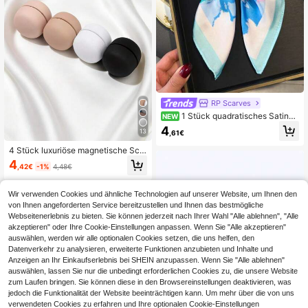
RP Scarves
1 Stück quadratisches Satin-B
NEW
andana mit Erdbeermuster, Paisley-
4
13
,61€
Muster Schal für Frauen, Haar-Kopf
wickel, Schal
4 Stück luxuriöse magnetische Sch
alclips, geeignet für Frauen, multifu
4
,42€
-1%
4,48€
nktionale Schalspangen, geeignet f
ür verschiedene Anlässe Kragenclip
s, geeignet zum Kombinieren mit Sc
Wir verwenden Cookies und ähnliche Technologien auf unserer Website, um Ihnen den
hals oder Tüchern
von Ihnen angeforderten Service bereitzustellen und Ihnen das bestmögliche
Webseitenerlebnis zu bieten. Sie können jederzeit nach Ihrer Wahl "Alle ablehnen", "Alle
akzeptieren" oder Ihre Cookie-Einstellungen anpassen. Wenn Sie "Alle akzeptieren"
auswählen, werden wir alle optionalen Cookies setzen, die uns helfen, den
Datenverkehr zu analysieren, erweiterte Funktionen anzubieten und Inhalte und
Anzeigen an Ihr Einkaufserlebnis bei SHEIN anzupassen. Wenn Sie "Alle ablehnen"
auswählen, lassen Sie nur die unbedingt erforderlichen Cookies zu, die unsere Website
zum Laufen bringen. Sie können diese in den Browsereinstellungen deaktivieren, was
jedoch die Funktionalität der Website beeinträchtigen kann. Um mehr über die von uns
verwendeten Cookies zu erfahren und Ihre optionalen Cookie-Einstellungen