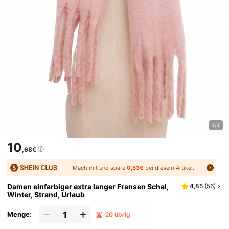
1/3
10
,68€
Mach mit und spare
0,53€
bei diesem Artikel.
Damen einfarbiger extra langer Fransen Schal,
4,85
(
56
)
Winter, Strand, Urlaub
Menge:
20 übrig