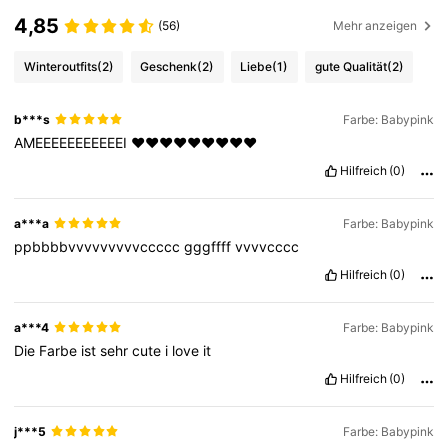
4,85
(56)
Mehr anzeigen
Winteroutfits
(2)
Geschenk
(2)
Liebe
(1)
gute Qualität
(2)
b***s
Farbe: Babypink
AMEEEEEEEEEEEI
❤️❤️❤️❤️❤️❤️❤️❤️❤️
Hilfreich
(0)
a***a
Farbe: Babypink
ppbbbbvvvvvvvvvccccc
gggffff
vvvvcccc
Hilfreich
(0)
a***4
Farbe: Babypink
Die
Farbe
ist
sehr
cute
i
love
it
Hilfreich
(0)
j***5
Farbe: Babypink