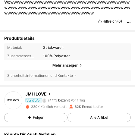
Wowwwwwwwwwwwwwwwwwwwwwwwwwwwwwwwwwwww
wwwwwwwwwwwwwwwwwwwwwwwwwwwwwwwwwwwwww
wwwwwwwwwwwwwwwwwwwwwwwwwww
Hilfreich
(0)
Produktdetails
Material:
Strickwaren
Zusammensetzung:
100% Polyester
Mehr anzeigen
Sicherheitsinformationen und Kontakte
JMH LOVE
10K Follower
4,91
s***5
bezahlt
Vor 1 Tag
Verkäufer
P***A
ist
Vor 9 Stunden
gefolgt
220K Kürzlich verkauft
62K Erneut kaufen
10K Follower
4,91
Folgen
Alle Artikel
Könnte Dir Auch Gefallen
10K Follower
4,91