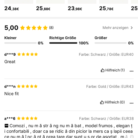
437K Follower
4,85
24
25
23
25
25
,38€
,88€
,98€
,78€
437K Follower
4,85
5,00
(8)
Mehr anzeigen
Kleiner
Richtige Größe
Größer
0%
100%
0%
437K Follower
4,85
d***9
Farbe: Schwarz / Größe: EUR40
Great
437K Follower
4,85
Hilfreich
(1)
437K Follower
4,85
d***n
Farbe: Gold / Größe: EUR43
Nice
fit
Hilfreich
(0)
437K Follower
4,85
a***6
Farbe: Schwarz / Größe: EUR38
Comozi
,
nu
m
ă
str
â
ng
nu
m
ă
bat
,
model
frumos
,
elegan
ț
437K Follower
4,85
i
confortabili
,
doar
ca
se
ridic
ă
din
picior
la
mers
ca
ș
lapii
ceea
ce
nu
m
ă
î
nc
â
nt
ă
prea
tare
dar
sunt
u
ș
or
de
asortat
,
m
ă