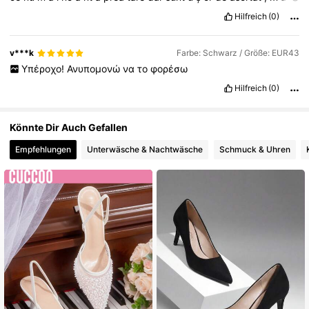
rimea
corespunde
de
ș
ii
al
piciorul
destul
de
lat
Hilfreich
(0)
v***k
Farbe: Schwarz / Größe: EUR43
Υπέροχο!
Ανυπομονώ
να
το
φορέσω
Hilfreich
(0)
Könnte Dir Auch Gefallen
Empfehlungen
Unterwäsche & Nachtwäsche
Schmuck & Uhren