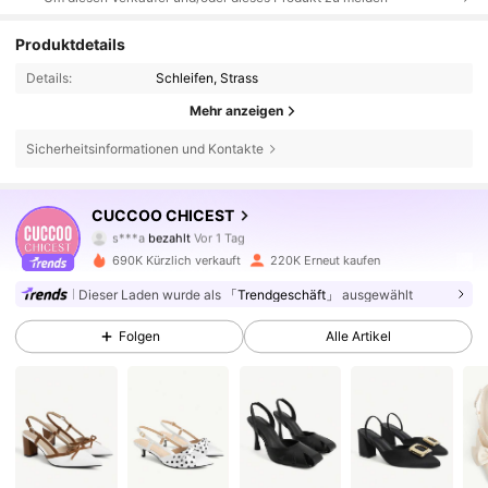
Produktdetails
Details:
Schleifen, Strass
Mehr anzeigen
Sicherheitsinformationen und Kontakte
437K Follower
4,85
CUCCOO CHICEST
s***a
bezahlt
Vor 1 Tag
k***n
ist
Vor 10 Minuten
gefolgt
690K Kürzlich verkauft
220K Erneut kaufen
437K Follower
4,85
Dieser Laden wurde als
「Trendgeschäft」
ausgewählt
Folgen
Alle Artikel
437K Follower
4,85
437K Follower
4,85