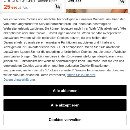
26
CUCCOO CHICEST Damen Spitzsc
,88€
ngback, Stilettoabsatz, für Valentin
huh Stiletto High Heels, Künstliche
25
stag, elegant, Party
,65€
25,72€
Perlen & Strass Schleifen Dekor, ele
gante formelle Party Hochzeitsgast
Schuhe, Weiß für Weihnachten, eleg
Wir verwenden Cookies und ähnliche Technologien auf unserer Website, um Ihnen den
ante Hochzeitsschuhe, Sommersch
von Ihnen angeforderten Service bereitzustellen und Ihnen das bestmögliche
uhe, Brautschuhe
Webseitenerlebnis zu bieten. Sie können jederzeit nach Ihrer Wahl "Alle ablehnen", "Alle
akzeptieren" oder Ihre Cookie-Einstellungen anpassen. Wenn Sie "Alle akzeptieren"
auswählen, werden wir alle optionalen Cookies setzen, die uns helfen, den
Datenverkehr zu analysieren, erweiterte Funktionen anzubieten und Inhalte und
Anzeigen an Ihr Einkaufserlebnis bei SHEIN anzupassen. Wenn Sie "Alle ablehnen"
auswählen, lassen Sie nur die unbedingt erforderlichen Cookies zu, die unsere Website
zum Laufen bringen. Sie können diese in den Browsereinstellungen deaktivieren, was
jedoch die Funktionalität der Website beeinträchtigen kann. Um mehr über die von uns
verwendeten Cookies zu erfahren und Ihre optionalen Cookie-Einstellungen
anzupassen, wählen Sie bitte "Cookies verwalten". Weitere Informationen darüber, wie
wir die von uns erfassten Daten verarbeiten,
finden Sie in unserer
Datenschutzerklärung.
Damen Pumps mit verstellbarem Sc
hnallenverschluss, Blockabsatz Ele
27
23
,19€
gant Bequem Party Brautschuhe
Alle ablehnen
4-5 Werktage
Nione
Formelle Schuhe mit dickem Absatz
Alle akzeptieren
und Glitzer für Partys, Hochzeitssc
19
,59€
huhe für Qipao-Kleider, Brautjungfe
rnschuhe, mittlerer Absatz mit spitz
er Zehenkappe High Heels für Frau
Cookies verwalten
ZUM WARENKORB HINZUFÜGEN
en