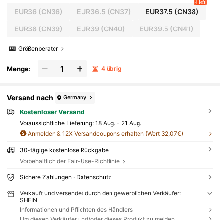
4 left
EUR36
(CN36)
EUR36.5
(CN37)
EUR37.5
(CN38)
EUR38
(CN39)
EUR39
(CN40)
EUR39.5
(CN41)
Größenberater
Menge:
4 übrig
Versand nach
Germany
Kostenloser Versand
Voraussichtliche Lieferung:
18 Aug. - 21 Aug.
Anmelden & 12X Versandcoupons erhalten (Wert 32,07€)
30-tägige kostenlose Rückgabe
Vorbehaltlich der Fair-Use-Richtlinie
Sichere Zahlungen · Datenschutz
Verkauft und versendet durch den gewerblichen Verkäufer:
SHEIN
Informationen und Pflichten des Händlers
Um diesen Verkäufer und/oder dieses Produkt zu melden