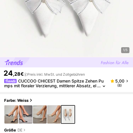
1/5
24
,28€
Preis inkl. MwSt. und Zollgebühren
CUCCOO CHICEST Damen Spitze Zehen Pu
5,00
mps mit floraler Verzierung, mittlerer Absatz, el
(8)
egante, süße romantische flache rosa Satin Hig
h Heels, Festtagsschuhe für Nachmittagstee, Date
s, Partys, Neujahr, Frühlingsfest
Farbe: Weiss
Größe
DE